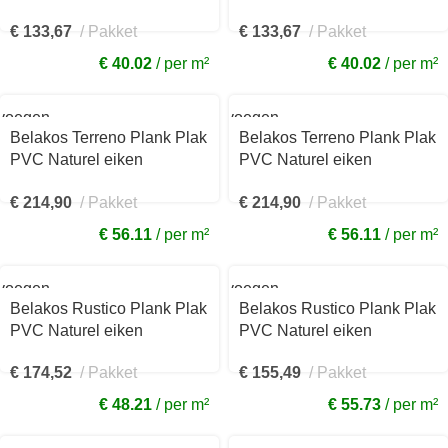
€
133,67
Pakket
€
133,67
Pakket
€ 40.02
per m²
€ 40.02
per m²
voegen
Toevoegen
aan
Belakos Terreno Plank Plak
Belakos Terreno Plank Plak
kelwagen
winkelwagen
PVC Naturel eiken
PVC Naturel eiken
1530x250x2,5mm 620
1530x250x2,5mm 610
€
214,90
Pakket
€
214,90
Pakket
€ 56.11
per m²
€ 56.11
per m²
voegen
Toevoegen
aan
Belakos Rustico Plank Plak
Belakos Rustico Plank Plak
kelwagen
winkelwagen
PVC Naturel eiken
PVC Naturel eiken
236x1520x2,5mm 30
229x1219x2,5mm 50
€
174,52
Pakket
€
155,49
Pakket
€ 48.21
per m²
€ 55.73
per m²