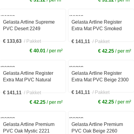
voegen
Toevoegen
aan
Gelasta Artline Supreme
Gelasta Artline Register
kelwagen
winkelwagen
PVC Desert 2249
Extra Mat PVC Smoked
2301
€
133,63
Pakket
€
141,11
Pakket
€ 40.01
per m²
€ 42.25
per m²
voegen
Toevoegen
aan
Gelasta Artline Register
Gelasta Artline Register
kelwagen
winkelwagen
Extra Mat PVC Natural
Extra Mat PVC Beige 2300
2302
€
141,11
Pakket
€
141,11
Pakket
€ 42.25
per m²
€ 42.25
per m²
voegen
Toevoegen
aan
Gelasta Artline Premium
Gelasta Artline Premium
kelwagen
winkelwagen
PVC Oak Mystic 2221
PVC Oak Beige 2260