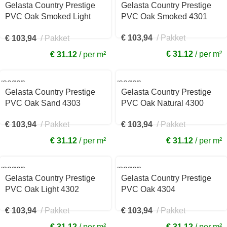
aan
Gelasta Country Prestige
Gelasta Country Prestige
kelwagen
winkelwagen
PVC Oak Smoked Light
PVC Oak Smoked 4301
4305
€
103,94
Pakket
€
103,94
Pakket
€ 31.12
per m²
€ 31.12
per m²
voegen
Toevoegen
aan
Gelasta Country Prestige
Gelasta Country Prestige
kelwagen
winkelwagen
PVC Oak Sand 4303
PVC Oak Natural 4300
€
103,94
Pakket
€
103,94
Pakket
€ 31.12
per m²
€ 31.12
per m²
voegen
Toevoegen
aan
Gelasta Country Prestige
Gelasta Country Prestige
kelwagen
winkelwagen
PVC Oak Light 4302
PVC Oak 4304
€
103,94
Pakket
€
103,94
Pakket
€ 31.12
per m²
€ 31.12
per m²