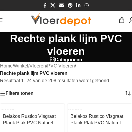
Rechte plank lijm PVC
vloeren
Categorieën
Home
/
Winkel
/
Vloeren
/
PVC Vloeren
/
Rechte plank lijm PVC vloeren
Resultaat 1–24 van de 208 resultaten wordt getoond
Filters tonen
voegen
Toevoegen
aan
Belakos Rustico Visgraat
Belakos Rustico Visgraat
kelwagen
winkelwagen
Plank Plak PVC Naturel
Plank Plak PVC Naturel
eiken 119x595x2,5mm
eiken 119x595x2,5mm