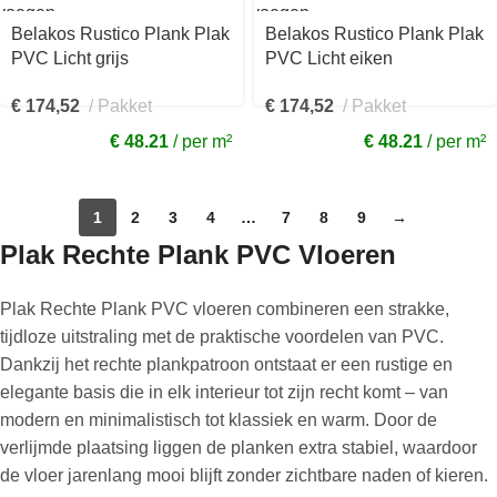
voegen
Toevoegen
aan
Belakos Rustico Plank Plak
Belakos Rustico Plank Plak
kelwagen
winkelwagen
PVC Licht grijs
PVC Licht eiken
236x1520x2,5mm 40
236x1520x2,5mm 20
€
174,52
Pakket
€
174,52
Pakket
€ 48.21
per m²
€ 48.21
per m²
1
2
3
4
…
7
8
9
→
Plak Rechte Plank PVC Vloeren
Plak Rechte Plank PVC vloeren combineren een strakke,
tijdloze uitstraling met de praktische voordelen van PVC.
Dankzij het rechte plankpatroon ontstaat er een rustige en
elegante basis die in elk interieur tot zijn recht komt – van
modern en minimalistisch tot klassiek en warm. Door de
verlijmde plaatsing liggen de planken extra stabiel, waardoor
de vloer jarenlang mooi blijft zonder zichtbare naden of kieren.