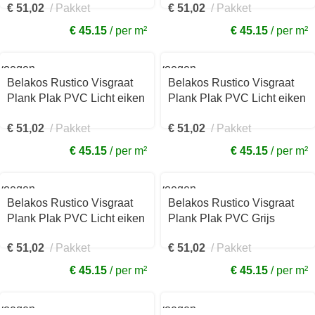
€
51,02
Pakket
€
51,02
Pakket
50VIS
30VIS
€ 45.15
per m²
€ 45.15
per m²
voegen
Toevoegen
aan
Belakos Rustico Visgraat
Belakos Rustico Visgraat
kelwagen
winkelwagen
Plank Plak PVC Licht eiken
Plank Plak PVC Licht eiken
119x595x2,5mm 60VIS
119x595x2,5mm 40VIS
€
51,02
Pakket
€
51,02
Pakket
€ 45.15
per m²
€ 45.15
per m²
voegen
Toevoegen
aan
Belakos Rustico Visgraat
Belakos Rustico Visgraat
kelwagen
winkelwagen
Plank Plak PVC Licht eiken
Plank Plak PVC Grijs
119x595x2,5mm 20VIS
119x595x2,5mm 10VIS
€
51,02
Pakket
€
51,02
Pakket
€ 45.15
per m²
€ 45.15
per m²
voegen
Toevoegen