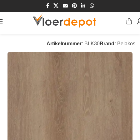
Home
/
Winkel
/
Vloeren
/
PVC Vloeren
Artikelnummer:
BLK30
Brand:
Belakos