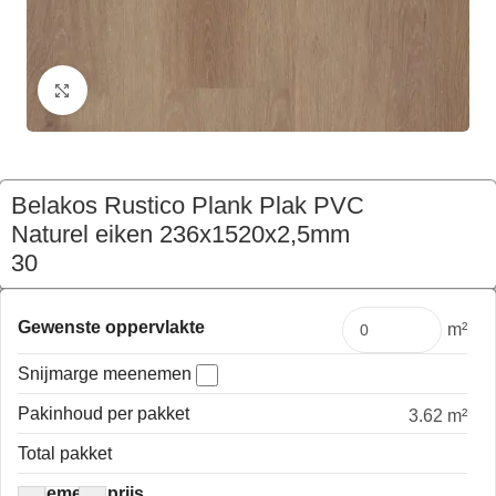
Klik om te vergroten
Belakos Rustico Plank Plak PVC
Naturel eiken 236x1520x2,5mm
30
€
174,52
Pakket
Gewenste oppervlakte
m²
Snijmarge meenemen
Pakinhoud per pakket
3.62 m²
Total pakket
Algemene prijs