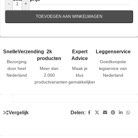
-
+
TOEVOEGEN AAN WINKELWAGEN
SnelleVerzending
2k
Expert
Leggenservice
producten
Advice
Bezorging
Goedkoopste
door heel
Meer dan
Maak je
legservice van
Nederland
2.000
klus
Nederland
productvarianten
gemakkelijker
Vergelijk
Delen: