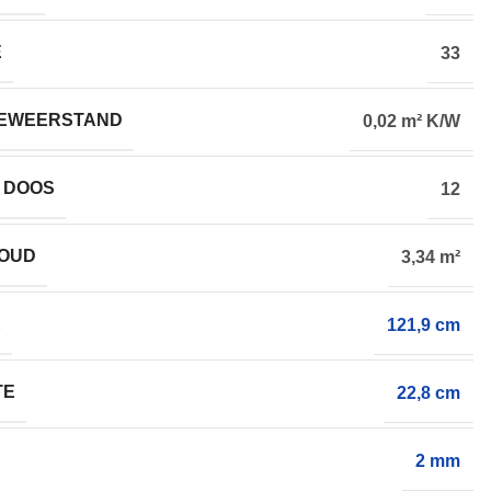
E
33
EWEERSTAND
0,02 m² K/W
 DOOS
12
HOUD
3,34 m²
E
121,9 cm
TE
22,8 cm
2 mm