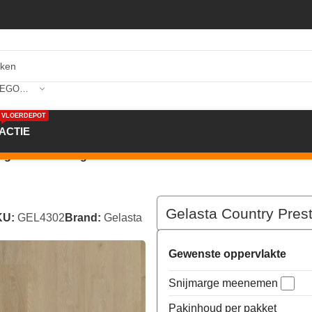
SELECTEER CATEGORIE
VLOERDEPOT
ACTIE
tige PVC Oak Light 4302
Gelasta Country Pres
KU:
GEL4302
Brand:
Gelasta
Gewenste oppervlakte
Snijmarge meenemen
Pakinhoud per pakket