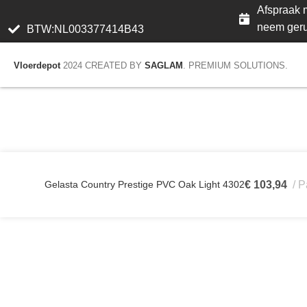
Afspraak m
neem geru
BTW:NL003377414B43
Vloerdepot
2024 CREATED BY
SAGLAM
. PREMIUM SOLUTIONS.
Gelasta Country Prestige PVC Oak Light 4302
€
103,94
P