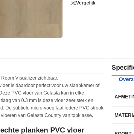
Vergelijk
Specifi
e Room Visualizer zichtbaar.
Overz
vloer is daardoor perfect voor uw slaapkamer of
. Deze PVC vloer van Gelasta kan in elke
AFMETI
jtlaag van 0.3 mm is deze vloer zeer sterk en
kt. De subtiele micro-voeg laat iedere PVC strook
de vloeren van Gelasta Country van topklasse.
MATERI
rechte planken PVC vloer
SOORT