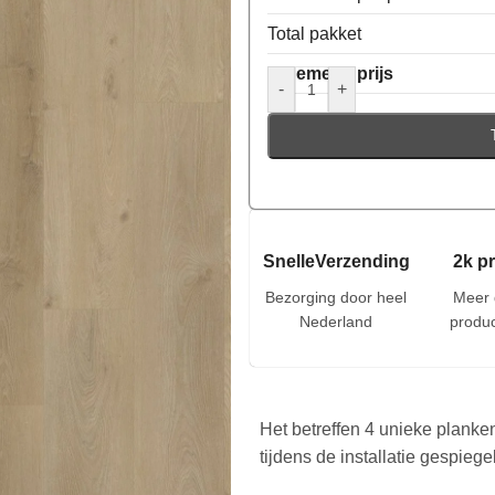
Total pakket
Algemene prijs
-
+
SnelleVerzending
2k p
Bezorging door heel
Meer 
Nederland
produc
Het betreffen 4 unieke planke
tijdens de installatie gespieg