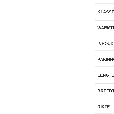
KLASS
WARMT
INHOUD
PAKIN
LENGT
BREED
DIKTE