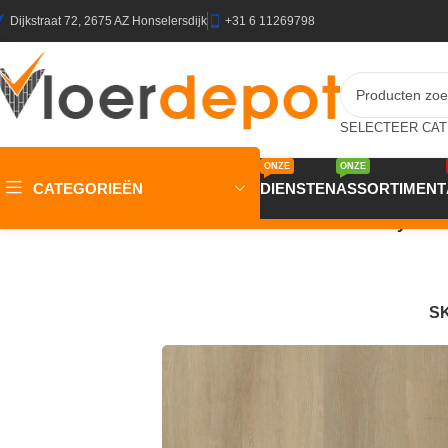
Dijkstraat 72, 2675 AZ Honselersdijk
+31 6 11269798
ONZE
ONZE
CATEGORIEËN
DIENSTEN
ASSORTIMENT
Home
/
Winkel
/
Vloeren
/
PVC Vloeren
/
Gelasta Country Pres
S