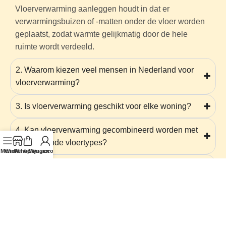
Vloerverwarming aanleggen houdt in dat er
verwarmingsbuizen of -matten onder de vloer worden
geplaatst, zodat warmte gelijkmatig door de hele
ruimte wordt verdeeld.
2. Waarom kiezen veel mensen in Nederland voor
vloerverwarming?
3. Is vloerverwarming geschikt voor elke woning?
4. Kan vloerverwarming gecombineerd worden met
verschillende vloertypes?
Menu
Winkel op
Winkelwagen
Mijn account
5. Hoe lang gaat een vloerverwarming installatie
mee?
6. Is vloerverwarming geschikt voor appartementen
in Nederland?