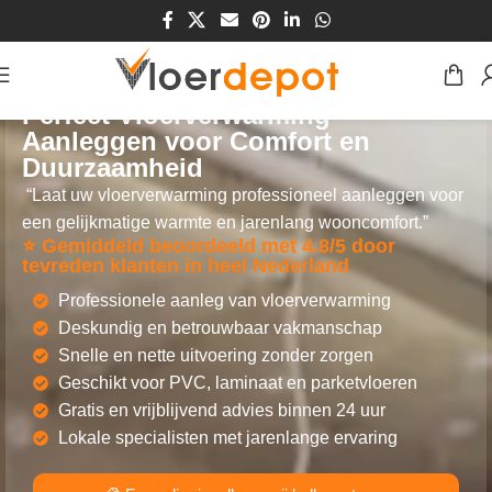
Perfect Vloerverwarming
Aanleggen voor Comfort en
Duurzaamheid
“Laat uw vloerverwarming professioneel aanleggen voor
een gelijkmatige warmte en jarenlang wooncomfort.”
⭐ Gemiddeld beoordeeld met 4.8/5 door
tevreden klanten in heel Nederland
Professionele aanleg van vloerverwarming
Deskundig en betrouwbaar vakmanschap
Snelle en nette uitvoering zonder zorgen
Geschikt voor PVC, laminaat en parketvloeren
Gratis en vrijblijvend advies binnen 24 uur
Lokale specialisten met jarenlange ervaring