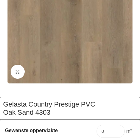
Klik om te vergroten
Gelasta Country Prestige PVC
Oak Sand 4303
€
103,94
Pakket
Gewenste oppervlakte
m²