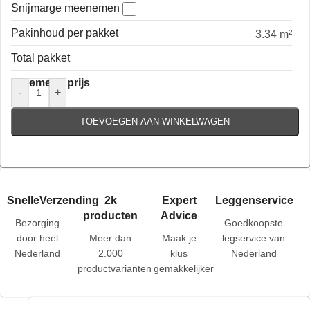
Snijmarge meenemen
Pakinhoud per pakket
3.34 m²
Total pakket
Algemene prijs
-
+
TOEVOEGEN AAN WINKELWAGEN
SnelleVerzending
2k
Expert
Leggenservice
producten
Advice
Bezorging
Goedkoopste
door heel
Meer dan
Maak je
legservice van
Nederland
2.000
klus
Nederland
productvarianten
gemakkelijker