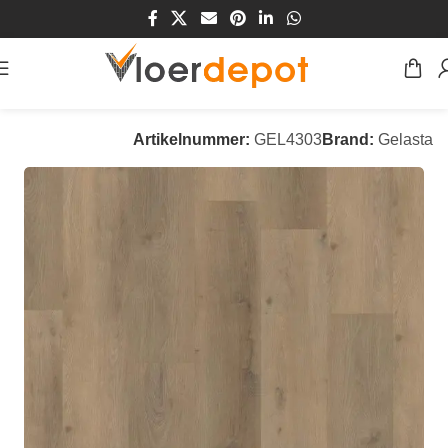
Home
/
Winkel
/
Vloeren
/
PVC Vloeren
Artikelnummer:
GEL4303
Brand:
Gelasta