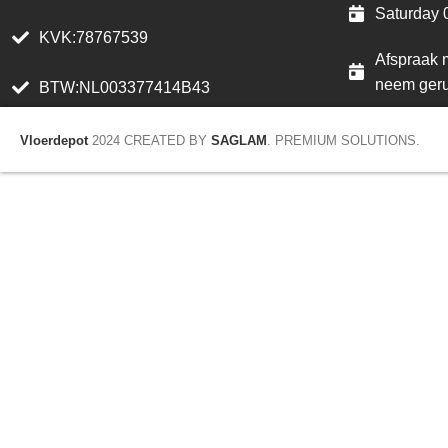
Saturday 
KVK:78767539
Afspraak m
neem geru
BTW:NL003377414B43
Vloerdepot
2024 CREATED BY
SAGLAM
. PREMIUM SOLUTIONS.