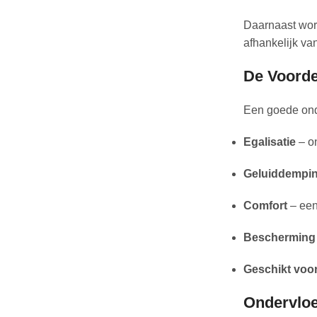
Daarnaast wor
afhankelijk van
De Voorde
Een goede onde
Egalisatie
– on
Geluiddempi
Comfort
– een
Bescherming
Geschikt voo
Ondervloe