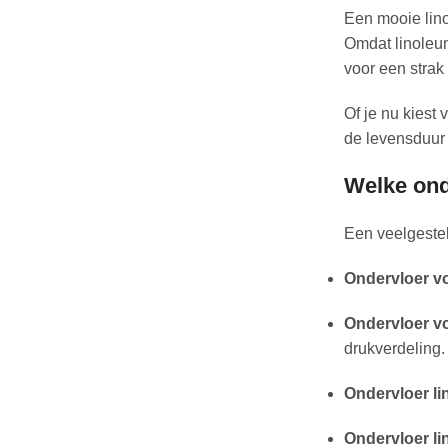
Een mooie linol
Omdat linoleum
voor een strak
Of je nu kiest 
de levensduur 
Welke ond
Een veelgestel
Ondervloer vo
Ondervloer vo
drukverdeling.
Ondervloer li
Ondervloer l