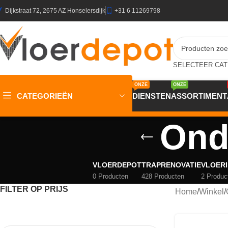
Dijkstraat 72, 2675 AZ Honselersdijk
+31 6 11269798
ONZE
ONZE
CATEGORIEËN
DIENSTEN
ASSORTIMENT
Ond
VLOERDEPOT
TRAPRENOVATIE
VLOERI
0 Producten
428 Producten
2 Produc
FILTER OP PRIJS
Home
/
Winkel
/