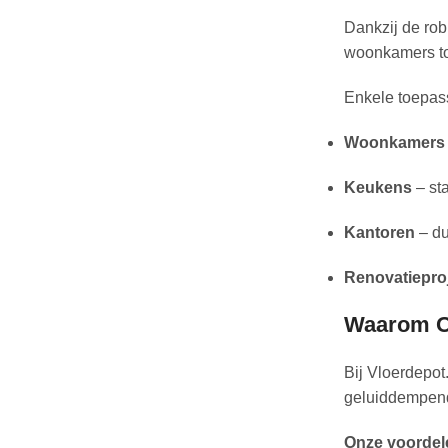
Dankzij de rob
woonkamers tot
Enkele toepas
Woonkamers
Keukens
– sta
Kantoren
– du
Renovatiepro
Waarom On
Bij Vloerdepot
geluiddempende
Onze voordel