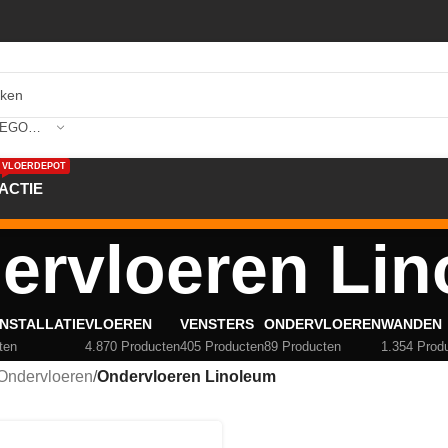
SELECTEER CATEGORIE
VLOERDEPOT
ACTIE
ervloeren Li
NSTALLATIE
VLOEREN
VENSTERS
ONDERVLOEREN
WANDEN
ten
4.870 Producten
405 Producten
89 Producten
1.354 Prod
Ondervloeren
/
Ondervloeren Linoleum