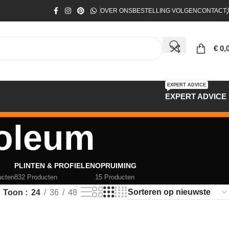
OVER ONS
BESTELLING VOLGEN
CONTACT
€
0,
EXPERT ADVICE
EXPERT ADVICE
noleum
PLINTEN & PROFIELEN
OPRUIMING
ucten
832 Producten
15 Producten
Toon
24
36
48