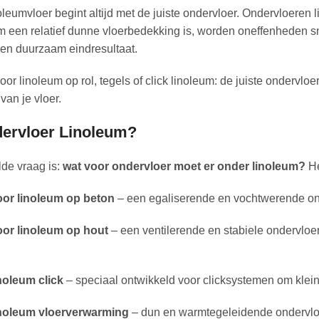
eumvloer begint altijd met de juiste ondervloer. Ondervloeren lin
 een relatief dunne vloerbedekking is, worden oneffenheden s
 en duurzaam eindresultaat.
voor linoleum op rol, tegels of click linoleum: de juiste ondervl
van je vloer.
ervloer Linoleum?
de vraag is:
wat voor ondervloer moet er onder linoleum?
He
or linoleum op beton
– een egaliserende en vochtwerende ond
or linoleum op hout
– een ventilerende en stabiele ondervloe
noleum click
– speciaal ontwikkeld voor clicksystemen om klei
inoleum vloerverwarming
– dun en warmtegeleidende ondervloe