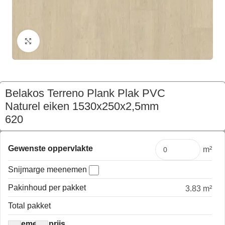
Klik om te vergroten
Belakos Terreno Plank Plak PVC
Naturel eiken 1530x250x2,5mm
620
€
214,90
Pakket
Gewenste oppervlakte
m²
Snijmarge meenemen
Pakinhoud per pakket
3.83 m²
Total pakket
Algemene prijs