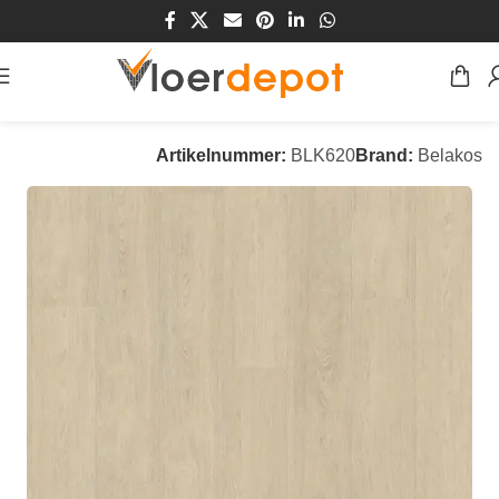
Home
/
Winkel
/
Vloeren
/
PVC Vloeren
Artikelnummer:
BLK620
Brand:
Belakos