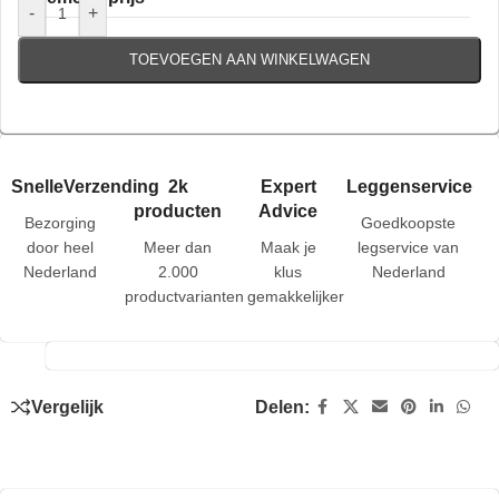
-
+
TOEVOEGEN AAN WINKELWAGEN
SnelleVerzending
2k
Expert
Leggenservice
producten
Advice
Bezorging
Goedkoopste
door heel
Meer dan
Maak je
legservice van
Nederland
2.000
klus
Nederland
productvarianten
gemakkelijker
Vergelijk
Delen: