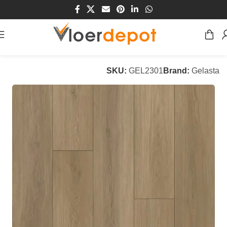
Home
/
Winkel
/
Vloeren
/
PVC Vloeren
SKU:
GEL2301
Brand:
Gelasta