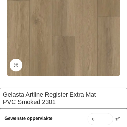
Klik om te vergroten
Gelasta Artline Register Extra Mat
PVC Smoked 2301
€
141,11
Pakket
Gewenste oppervlakte
m²