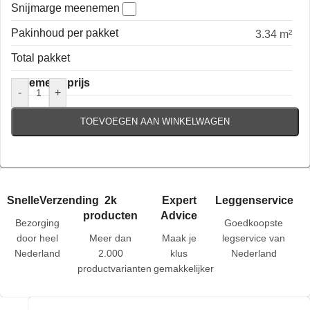
Snijmarge meenemen
Pakinhoud per pakket
3.34 m²
Total pakket
Algemene prijs
-
+
TOEVOEGEN AAN WINKELWAGEN
SnelleVerzending
2k
Expert
Leggenservice
producten
Advice
Bezorging
Goedkoopste
door heel
Meer dan
Maak je
legservice van
Nederland
2.000
klus
Nederland
productvarianten
gemakkelijker