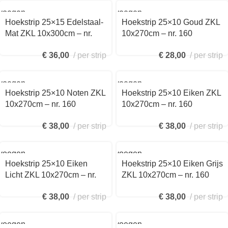
voegen
Toevoegen
aan
Hoekstrip 25×15 Edelstaal-
Hoekstrip 25×10 Goud ZKL
kelwagen
winkelwagen
Mat ZKL 10x300cm – nr.
10x270cm – nr. 160
161 1611414300
1602410270
€
36,00
per strip
€
28,00
per strip
voegen
Toevoegen
aan
Hoekstrip 25×10 Noten ZKL
Hoekstrip 25×10 Eiken ZKL
kelwagen
winkelwagen
10x270cm – nr. 160
10x270cm – nr. 160
1604424270
1604421270
€
38,00
per strip
€
38,00
per strip
voegen
Toevoegen
aan
Hoekstrip 25×10 Eiken
Hoekstrip 25×10 Eiken Grijs
kelwagen
winkelwagen
Licht ZKL 10x270cm – nr.
ZKL 10x270cm – nr. 160
160 1604425270
1604428270
€
38,00
per strip
€
38,00
per strip
voegen
Toevoegen