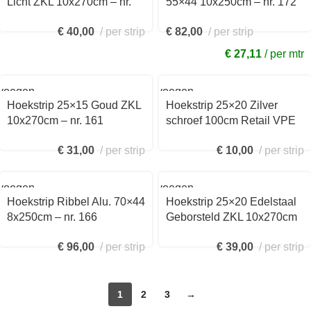
Licht ZKL 10x270cm – nr.
55×44 10x250cm – nr. 172
162 1624425270
1721311250
€
40,00
per strip
€
82,00
per strip
€ 27,11
per mtr
voegen
Toevoegen
aan
Hoekstrip 25×15 Goud ZKL
Hoekstrip 25×20 Zilver
kelwagen
winkelwagen
10x270cm – nr. 161
schroef 100cm Retail VPE
1612410270
– nr. 162 voorgeboord
€
31,00
per strip
€
10,00
per strip
1621311100
voegen
Toevoegen
aan
Hoekstrip Ribbel Alu. 70×44
Hoekstrip 25×20 Edelstaal
kelwagen
winkelwagen
8x250cm – nr. 166
Geborsteld ZKL 10x270cm
1661311250
– nr. 162 1622419270
€
96,00
per strip
€
39,00
per strip
1
2
3
→