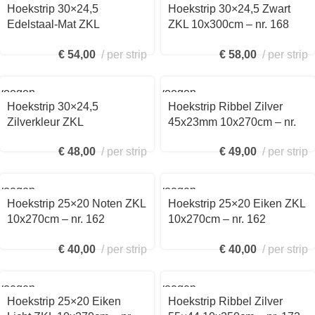
aan
Hoekstrip 30×24,5
Hoekstrip 30×24,5 Zwart
kelwagen
winkelwagen
Edelstaal-Mat ZKL
ZKL 10x300cm – nr. 168
10×300(!)cm – nr. 168
1681432300
€
54,00
per strip
€
58,00
per strip
1681414300
voegen
Toevoegen
aan
Hoekstrip 30×24,5
Hoekstrip Ribbel Zilver
kelwagen
winkelwagen
Zilverkleur ZKL
45x23mm 10x270cm – nr.
10×300(!)cm – nr. 168
170 1702311270
€
48,00
per strip
€
49,00
per strip
1681411300
voegen
Toevoegen
aan
Hoekstrip 25×20 Noten ZKL
Hoekstrip 25×20 Eiken ZKL
kelwagen
winkelwagen
10x270cm – nr. 162
10x270cm – nr. 162
1624424270
1624421270
€
40,00
per strip
€
40,00
per strip
voegen
Toevoegen
aan
Hoekstrip 25×20 Eiken
Hoekstrip Ribbel Zilver
kelwagen
winkelwagen