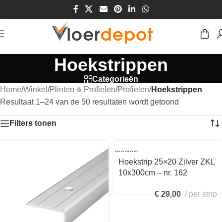
Hoekstrippen
Categorieën
Home
/
Winkel
/
Plinten & Profielen
/
Profielen
/
Hoekstrippen
Resultaat 1–24 van de 50 resultaten wordt getoond
Filters tonen
Toevoegen
aan
Hoekstrip 25×20 Zilver ZKL
winkelwagen
10x300cm – nr. 162
1621411300
€
29,00
per strip