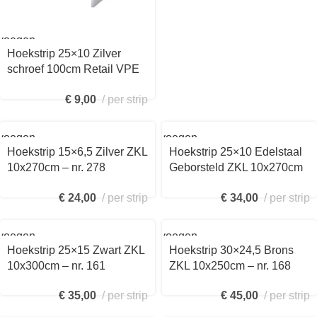
voegen
Hoekstrip 25×10 Zilver
kelwagen
schroef 100cm Retail VPE
– nr. 160 voorgeboord
€
9,00
per strip
1601311100
voegen
Toevoegen
aan
Hoekstrip 15×6,5 Zilver ZKL
Hoekstrip 25×10 Edelstaal
kelwagen
winkelwagen
10x270cm – nr. 278
Geborsteld ZKL 10x270cm
2782411270
– nr. 160 1602419270
€
24,00
per strip
€
34,00
per strip
voegen
Toevoegen
aan
Hoekstrip 25×15 Zwart ZKL
Hoekstrip 30×24,5 Brons
kelwagen
winkelwagen
10x300cm – nr. 161
ZKL 10x250cm – nr. 168
1611432300
1681412250
€
35,00
per strip
€
45,00
per strip