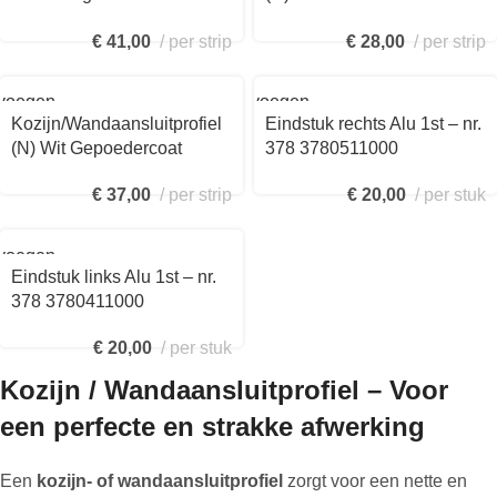
10x270cm – nr. 378
nr. 290 2901411250
€
41,00
per strip
€
28,00
per strip
3782011270
voegen
Toevoegen
aan
Kozijn/Wandaansluitprofiel
Eindstuk rechts Alu 1st – nr.
kelwagen
winkelwagen
(N) Wit Gepoedercoat
378 3780511000
20x13mm 250cm – nr. 290
€
20,00
per stuk
€
37,00
per strip
2901430250
voegen
Eindstuk links Alu 1st – nr.
kelwagen
378 3780411000
€
20,00
per stuk
Kozijn / Wandaansluitprofiel – Voor
een perfecte en strakke afwerking
Een
kozijn- of wandaansluitprofiel
zorgt voor een nette en