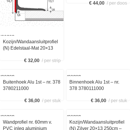
€
44,00
per doos
voegen
Kozijn/Wandaansluitprofiel
kelwagen
(N) Edelstaal-Mat 20×13
250cm – nr. 290
€
32,00
per strip
2901414250
voegen
Toevoegen
aan
Buitenhoek Alu 1st – nr. 378
Binnenhoek Alu 1st – nr.
kelwagen
winkelwagen
3780211000
378 3780111000
€
36,00
per stuk
€
36,00
per stuk
voegen
Toevoegen
aan
Wandprofiel nr. 60mm v.
Kozijn/Wandaansluitprofiel
kelwagen
winkelwagen
PVC inleg aluminium
(N) Zilver 20×13 250cm –