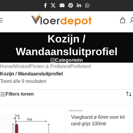
Kozijn /
Wandaansluitprofiel
Categorieën
Home
/
Winkel
/
Plinten & Profielen
/
Profielen
/
Kozijn / Wandaansluitprofiel
Toont alle 9 resultaten
Filters tonen
Toevoegen
aan
Voegband ø 6mm voor kit
winkelwagen
rand grijs 100mtr