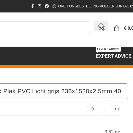
OVER ONS
BESTELLING VOLGEN
CONTACT
€
0,
EXPERT ADVICE
EXPERT ADVICE
k Plak PVC Licht grijs 236x1520x2,5mm 40
€
174,52
Pakket
m²
3.62 m²