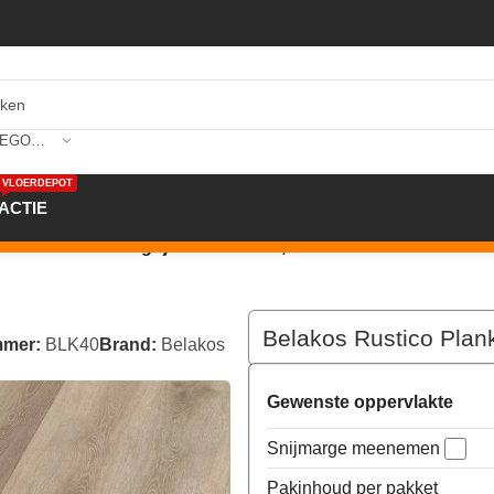
SELECTEER CATEGORIE
VLOERDEPOT
ACTIE
k Plak PVC Licht grijs 236x1520x2,5mm 40
Belakos Rustico Plan
mmer:
BLK40
Brand:
Belakos
Gewenste oppervlakte
Snijmarge meenemen
Pakinhoud per pakket