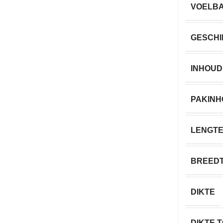
VOELB
GESCHI
INHOUD
PAKIN
LENGT
BREED
DIKTE
DIKTE 