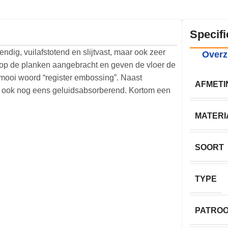
Specifi
ndig, vuilafstotend en slijtvast, maar ook zeer
Overz
 op de planken aangebracht en geven de vloer de
 mooi woord “register embossing”. Naast
AFMETI
c ook nog eens geluidsabsorberend. Kortom een
MATERI
SOORT
TYPE
PATRO