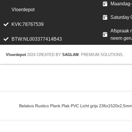
Maandag- 
Vloerdepot
Saturday 
KVK:78767539
Afspraak m
neem geru
BTW:NL003377414B43
Vloerdepot
2024 CREATED BY
SAGLAM
. PREMIUM SOLUTIONS.
Belakos Rustico Plank Plak PVC Licht grijs 236x1520x2,5m