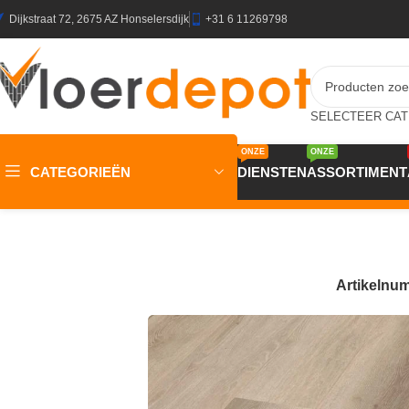
Dijkstraat 72, 2675 AZ Honselersdijk
+31 6 11269798
ONZE
ONZE
CATEGORIEËN
DIENSTEN
ASSORTIMENT
Home
/
Winkel
/
Vloeren
/
PVC Vloeren
/
Belakos Rustico Plan
Artikelnu