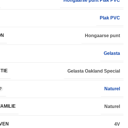
Hongaarse punt Plak PVC
Plak PVC
ON
Hongaarse punt
Gelasta
TIE
Gelasta Oakland Special
Naturel
AMILIE
Naturel
VEN
4V