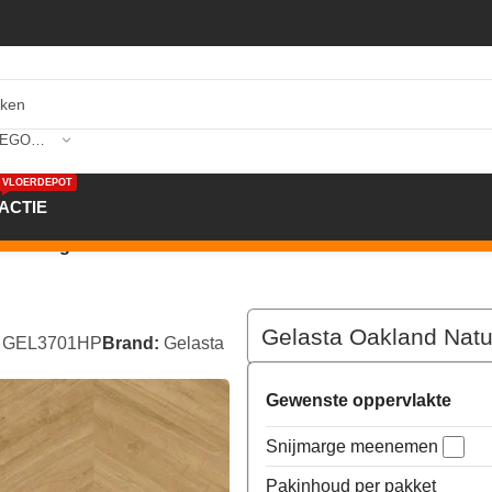
SELECTEER CATEGORIE
VLOERDEPOT
ACTIE
urel Hongaarse Punt PVC 3701H
Gelasta Oakland Nat
:
GEL3701HP
Brand:
Gelasta
Gewenste oppervlakte
Snijmarge meenemen
Pakinhoud per pakket