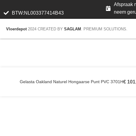
Afspraak m
neem geru
BTW:NL003377414B43
Vloerdepot
2024 CREATED BY
SAGLAM
. PREMIUM SOLUTIONS.
Gelasta Oakland Naturel Hongaarse Punt PVC 3701H
€
101