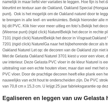
namelijk in maar liefst vier variaties te leggen. Hoe fijn is het d
kleurtint en textuur aan de Oakland, Oakland Special (Hong
punt). Ook is het mogelijk om de Oakland naturel door te leg
te brengen in alle leef- en werkruimtes. Bekijk hieronder alle 
bij dit PVC. Klik hier voor meer uitleg en foto’s.Bekijk het d
(Weense punt) (rigid click) NaturelBekijk het decor in rechte
7101 (rigid click) NaturelBekijk het decor in Visgraat:Oaklan
7201 (rigid click) NaturelGa naar het bijbehorende decor als
Oakland Naturel Let op: de decoren van de Oakland zijn niet i
Met de Gelasta Oakland Naturel 3701 kiest u voor een vloer, d
uw interieur. Deze Gelasta PVC vloer in de kleur Naturel is ee
uitstraling van een echte houten vloer, maar dan wel met he
PVC vloer. Door de prachtige decoren heeft elke plank een h
nauwelijks van echt hout te onderscheiden zijn. De PVC str
van 70,8 cm x 15,3 cm. U krijgt 25 jaar fabrieksgarantie op d
Egaliseren en leggen van uw Gelasta