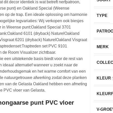
at dit decor identiek is wat betreft nerfpatroon,
aarse punt) en Oakland Special (Weense
gen op de trap. Een ideale oplossing om harmonie
TYPE
mogelijke legvariaties: Wij verkopen ook biesjes
ecor in Weense punt:Oakland Special 3701
PATRO
 plank:Oakland 6101 (dryback) NaturelOakland
d Visgraat 6201 (dryback) NaturelOakland Visgraat
 traptredenset:Traptreden set PVC 9101
MERK
n de Room Visualizer zichtbaar.
ie een uitstekende basis biedt voor de rest van
COLLEC
n ideaal alternatief wanneer u zoekt naar de
t onderhoudsgemak en het warme comfort van een
ele natuurgetrouwe afwerking zodat deze planken
KLEUR
oken van de Gelasta Oakland hebben een afmeting
eze PVC vloer van Gelasta.
KLEURF
 hongaarse punt PVC vloer
V-GROE