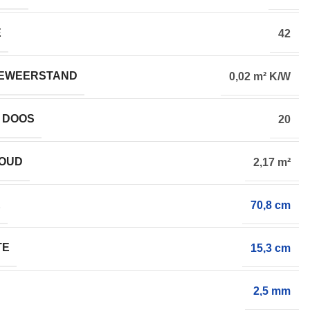
E
42
EWEERSTAND
0,02 m² K/W
 DOOS
20
HOUD
2,17 m²
E
70,8 cm
TE
15,3 cm
2,5 mm