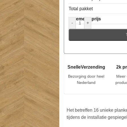
Total pakket
Algemene prijs
-
+
SnelleVerzending
2k p
Bezorging door heel
Meer 
Nederland
produc
Het betreffen 16 unieke plank
tijdens de installatie gespieg