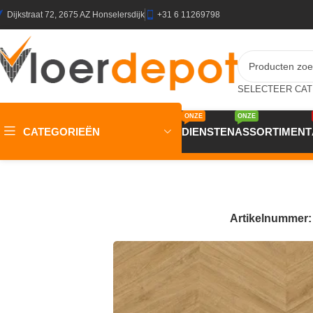
Dijkstraat 72, 2675 AZ Honselersdijk
+31 6 11269798
ONZE
ONZE
CATEGORIEËN
DIENSTEN
ASSORTIMENT
Home
/
Winkel
/
Vloeren
/
PVC Vloeren
/
Gelasta Oakland Nat
Artikelnummer