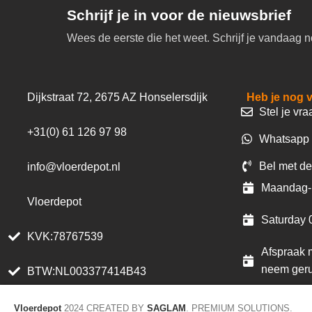
Schrijf je in voor de nieuwsbrief
Wees de eerste die het weet. Schrijf je vandaag n
Dijkstraat 72, 2675 AZ Honselersdijk
Heb je nog 
Stel je vra
+31(0) 61 126 97 98
Whatsapp 
Bel met de
info@vloerdepot.nl
Maandag- 
Vloerdepot
Saturday 
KVK:78767539
Afspraak m
neem geru
BTW:NL003377414B43
Vloerdepot
2024 CREATED BY
SAGLAM
. PREMIUM SOLUTIONS.