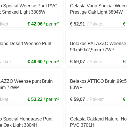
io Special Weense Punt PVC
Gelasta Vario Special Wee
k Smoked Light 3805W
Prestige Oak Light 3804W
kket
€ 42.96
per m²
€
52,91
Pakket
€
land Desert Weense Punt
Belakos PALAZZO Weense p
99x560x2,5mm 77WP
akket
€ 46.60
per m²
€
59,07
Pakket
€
LAZZO Weense punt Bruin
Belakos ATTICO Bruin 99x
5mm 72WP
83WP
kket
€ 53.22
per m²
€
59,07
Pakket
€
io Special Hongaarse Punt
Gelasta Oakland Naturel H
e Oak Light 3804H
PVC 3701H