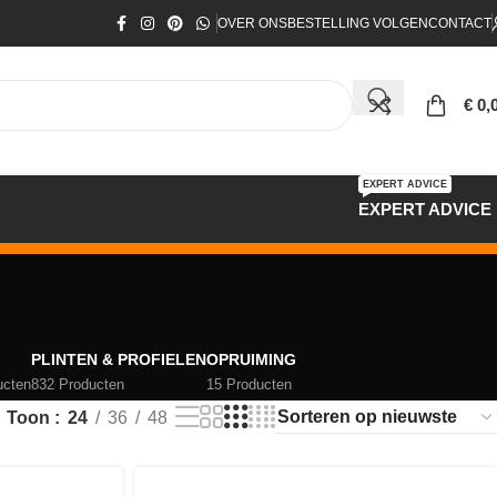
OVER ONS
BESTELLING VOLGEN
CONTACT
€
0,
EXPERT ADVICE
EXPERT ADVICE
PLINTEN & PROFIELEN
OPRUIMING
ucten
832 Producten
15 Producten
Toon
24
36
48