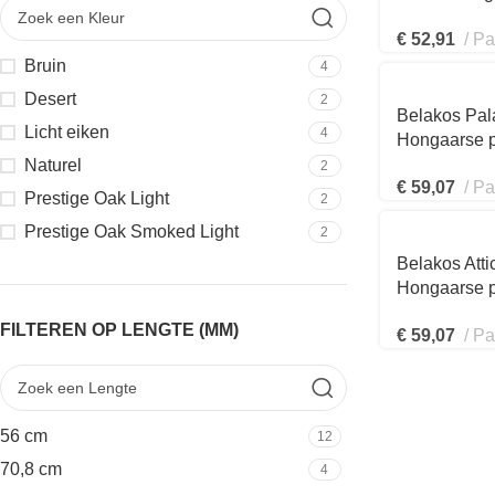
€
52,91
Pa
Bruin
4
Desert
2
Belakos Pal
Licht eiken
4
Hongaarse p
99x560x2,
Naturel
2
€
59,07
Pa
Prestige Oak Light
2
Prestige Oak Smoked Light
2
Belakos Att
Hongaarse p
99x560x2,
FILTEREN OP LENGTE (MM)
€
59,07
Pa
56 cm
12
70,8 cm
4