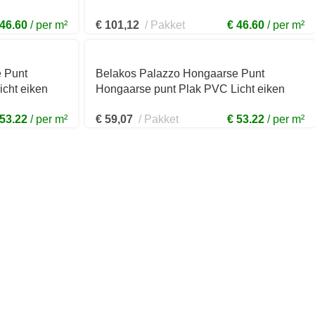
 46.60
per m²
€
101,12
Pakket
€ 46.60
per m²
 Punt
Belakos Palazzo Hongaarse Punt
cht eiken
Hongaarse punt Plak PVC Licht eiken
99x560x2,5mm 72HP
 53.22
per m²
€
59,07
Pakket
€ 53.22
per m²