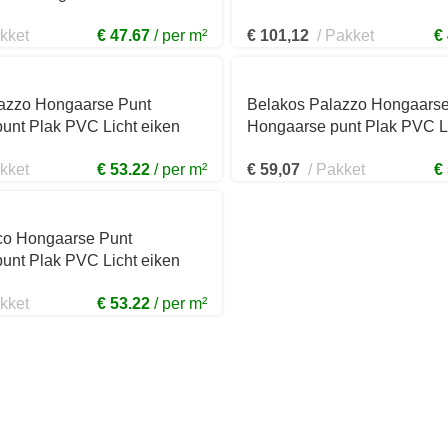
kket
€ 47.67
per m²
€
101,12
Pakket
€
azzo Hongaarse Punt
Belakos Palazzo Hongaarse
unt Plak PVC Licht eiken
Hongaarse punt Plak PVC Li
5mm 77HP
99x560x2,5mm 74HP
kket
€ 53.22
per m²
€
59,07
Pakket
€
ico Hongaarse Punt
unt Plak PVC Licht eiken
5mm 83HP
kket
€ 53.22
per m²