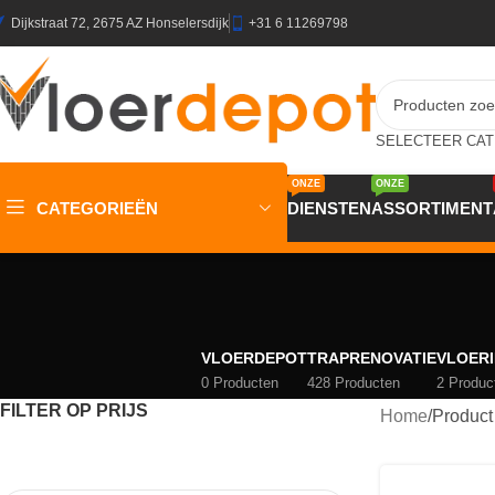
Dijkstraat 72, 2675 AZ Honselersdijk
+31 6 11269798
ONZE
ONZE
CATEGORIEËN
DIENSTEN
ASSORTIMENT
VLOERDEPOT
TRAPRENOVATIE
VLOERI
0 Producten
428 Producten
2 Produc
FILTER OP PRIJS
Home
/
Product