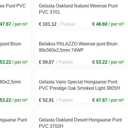
nse Punt PVC
Gelasta Oakland Naturel Weense Punt
PVC 3701
 47.67
per m²
€
101,12
Pakket
€ 46.60
per m²
unt Bruin
Belakos PALAZZO Weense punt Bruin
99x560x2,5mm 74WP
 53.22
per m²
€
59,07
Pakket
€ 53.22
per m²
560x2,5mm
Gelasta Vario Special Hongaarse Punt
PVC Prestige Oak Smoked Light 3805H
 53.22
per m²
€
52,91
Pakket
€ 47.67
per m²
ongaarse Punt
Gelasta Oakland Desert Hongaarse Punt
PVC 3702H