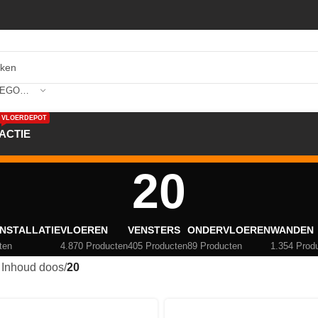
SELECTEER CATEGORIE
VLOERDEPOT
ACTIE
20
NSTALLATIE
VLOEREN
VENSTERS
ONDERVLOEREN
WANDEN
ten
4.870 Producten
405 Producten
89 Producten
1.354 Prod
 Inhoud doos
/
20