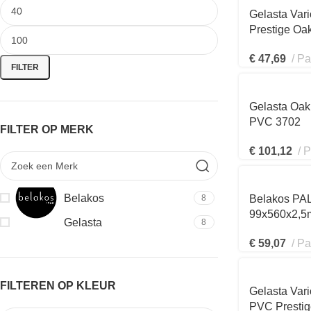
Gelasta Var
Prestige Oa
€
47,69
Pa
FILTER
Gelasta Oak
PVC 3702
FILTER OP MERK
€
101,12
P
Belakos
8
Belakos PA
99x560x2,
Gelasta
8
€
59,07
Pa
FILTEREN OP KLEUR
Gelasta Var
PVC Prestig