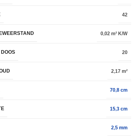
E
42
EWEERSTAND
0,02 m² K/W
 DOOS
20
HOUD
2,17 m²
E
70,8 cm
TE
15,3 cm
2,5 mm