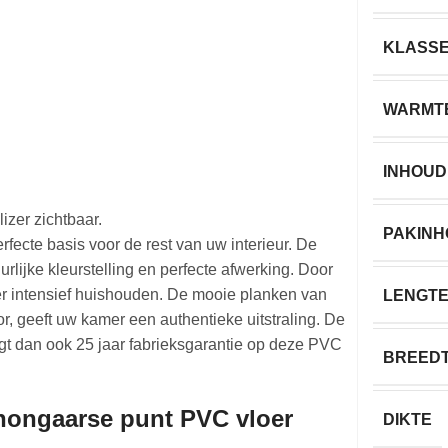
KLASS
WARMT
INHOUD
izer zichtbaar.
PAKIN
fecte basis voor de rest van uw interieur. De
rlijke kleurstelling en perfecte afwerking. Door
eer intensief huishouden. De mooie planken van
LENGT
r, geeft uw kamer een authentieke uitstraling. De
jgt dan ook 25 jaar fabrieksgarantie op deze PVC
BREED
 hongaarse punt PVC vloer
DIKTE