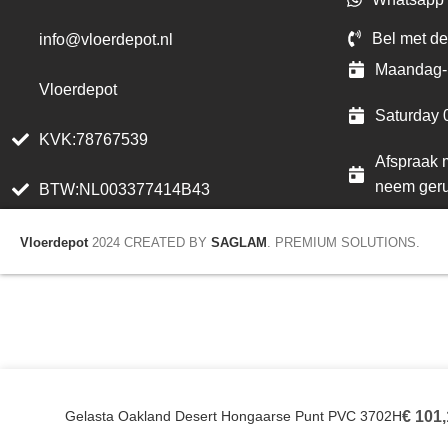
Bel met de
info@vloerdepot.nl
Maandag- 
Vloerdepot
Saturday 
KVK:78767539
Afspraak m
neem geru
BTW:NL003377414B43
Vloerdepot
2024 CREATED BY
SAGLAM
. PREMIUM SOLUTIONS.
Gelasta Oakland Desert Hongaarse Punt PVC 3702H
€
101,