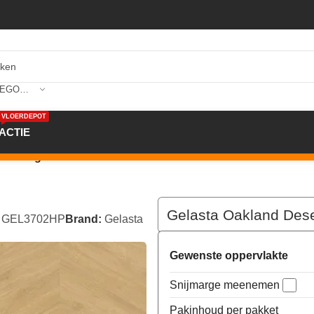
SELECTEER CATEGORIE
VLOERDEPOT
ACTIE
ert Hongaarse Punt PVC 3702H
Gelasta Oakland Des
:
GEL3702HP
Brand:
Gelasta
Gewenste oppervlakte
Snijmarge meenemen
Pakinhoud per pakket