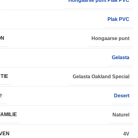
Hongaarse punt Plak PVC
Plak PVC
ON
Hongaarse punt
Gelasta
TIE
Gelasta Oakland Special
Desert
AMILIE
Naturel
VEN
4V