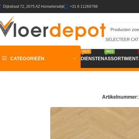
Dijkstraat 72, 2675 AZ Honselersdijk
+31 6 11269798
ONZE
ONZE
CATEGORIEËN
DIENSTEN
ASSORTIMENT
Home
/
Winkel
/
Vloeren
/
PVC Vloeren
/
Gelasta Oakland Des
Artikelnummer