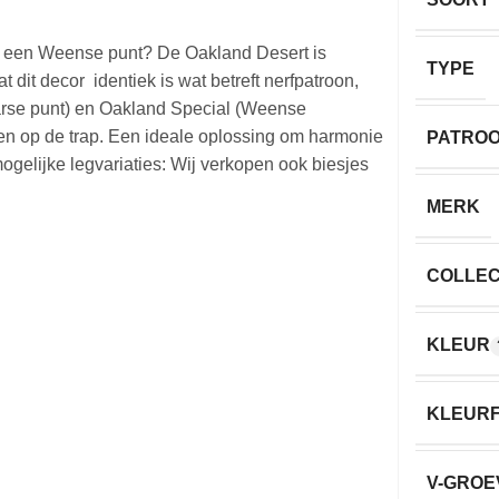
lfs een Weense punt? De Oakland Desert is
TYPE
dat dit decor identiek is wat betreft nerfpatroon,
aarse punt) en Oakland Special (Weense
gen op de trap. Een ideale oplossing om harmonie
PATRO
mogelijke legvariaties: Wij verkopen ook biesjes
MERK
COLLEC
KLEUR
KLEURF
V-GROE