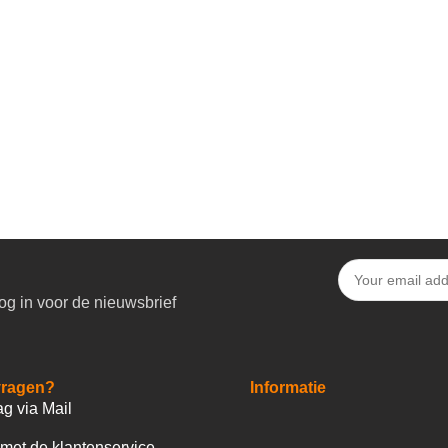
og in voor de nieuwsbrief
vragen?
Informatie
ag via Mail
met de klantenservice