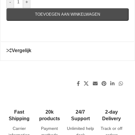
-
+
TOEVOEGEN AAN WINKELWAGEN
Vergelijk
Fast
20k
24/7
2-day
Shipping
products
Support
Delivery
Carrier
Payment
Unlimited help
Track or off
information
methods
desk
orders