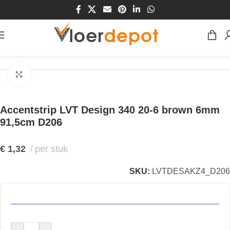
Home
/
Winkel
/
Vloeren
/
Accentstrip
Klik om te vergroten
Accentstrip LVT Design 340 20-6 brown 6mm
91,5cm D206
€
1,32
per stuk
SKU:
LVTDESAKZ4_D206