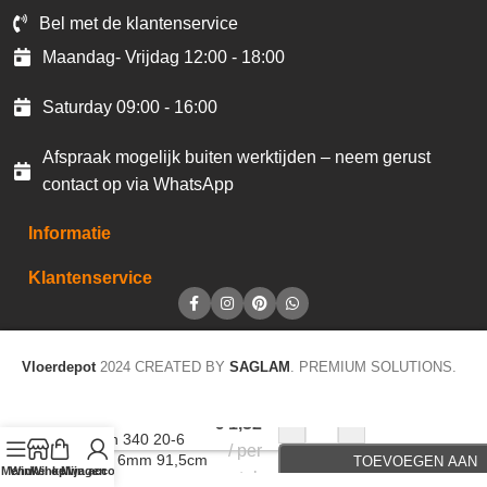
Bel met de klantenservice
Maandag- Vrijdag 12:00 - 18:00
Saturday 09:00 - 16:00
Afspraak mogelijk buiten werktijden – neem gerust
contact op via WhatsApp
Informatie
Klantenservice
Vloerdepot
2024 CREATED BY
SAGLAM
. PREMIUM SOLUTIONS.
Accentstrip LVT
-
+
€
1,32
Design 340 20-6
per
brown 6mm 91,5cm
TOEVOEGEN AAN
Menu
Winkel op
Winkelwagen
Mijn account
stuk
D206
WINKELWAGEN