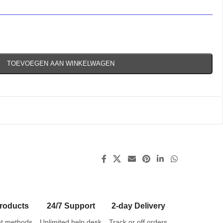
TOEVOEGEN AAN WINKELWAGEN
roducts
24/7 Support
2-day Delivery
t methods
Unlimited help desk
Track or off orders