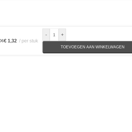
-
+
06
€
1,32
per stuk
TOEVOEGEN AAN WINKELWAGEN