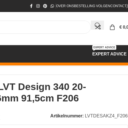
OVER ONS
BESTELLING VOLGEN
CONTACT
€
0,
EXPERT ADVICE
EXPERT ADVICE
LVT Design 340 20-
 6mm 91,5cm F206
k
Artikelnummer:
LVTDESAKZ4_F206