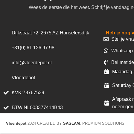
Wees de eerste die het weet. Schrijf je vandaag n
Dijkstraat 72, 2675 AZ Honselersdijk
Heb je nog 
Stel je vra
+31(0) 61 126 97 98
Whatsapp 
Bel met de
info@vloerdepot.nl
Maandag- 
Vloerdepot
Saturday 
KVK:78767539
Afspraak m
neem geru
BTW:NL003377414B43
Vloerdepot
2024 CREATED BY
SAGLAM
. PREMIUM SOLUTIONS.