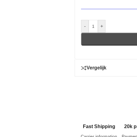
-
+
Vergelijk
Fast Shipping
20k p
Carrier information
Paymen