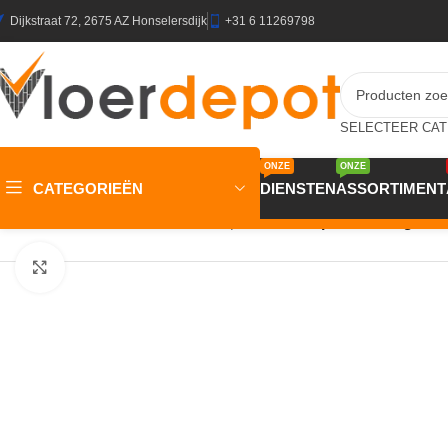
Dijkstraat 72, 2675 AZ Honselersdijk
+31 6 11269798
ONZE
ONZE
CATEGORIEËN
DIENSTEN
ASSORTIMENT
Home
/
Winkel
/
Vloeren
/
Accentstrip
/
Accentstrip LVT Design 34
Klik om te vergroten