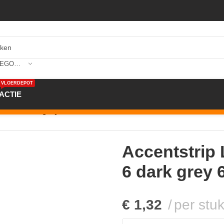
SELECTEER CATEGORIE
VLOERDEPOT
ACTIE
0 20-6 dark grey 6mm 91,5cm F206
Accentstrip 
6 dark grey
€
1,32
per stu