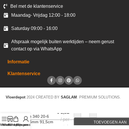
Bel met de klantenservice
Maandag- Vrijdag 12:00 - 18:00
Saturday 09:00 - 16:00
Afspraak mogelijk buiten werktijden – neem gerust
contact op via WhatsApp
Informatie
Klantenservice
Vloerdepot
2024 CREATED BY
SAGLAM
. PREMIUM SOLUTIONS.
Accentstrip LVT
-
+
€
1,32
Design 340 20-6
per
black 6mm 91,5cm
TOEVOEGEN AAN
Menu
Winkel op
Winkelwagen
Mijn account
stuk
A206
WINKELWAGEN