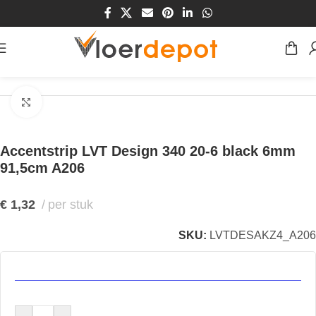
Home
/
Winkel
/
Vloeren
/
Accentstrip
Klik om te vergroten
Accentstrip LVT Design 340 20-6 black 6mm
91,5cm A206
€
1,32
per stuk
SKU:
LVTDESAKZ4_A206