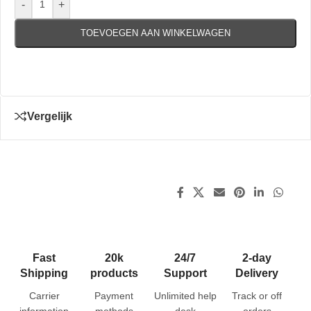
-
+
TOEVOEGEN AAN WINKELWAGEN
Vergelijk
Fast
20k
24/7
2-day
Shipping
products
Support
Delivery
Carrier
Payment
Unlimited help
Track or off
information
methods
desk
orders