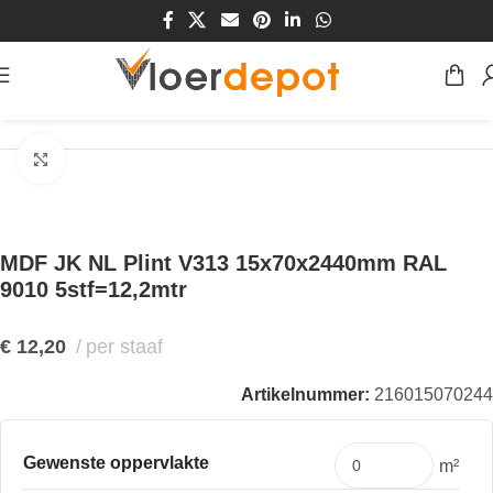
Home
/
Winkel
/
Plinten & Profielen
/
Plinten
/
MDF Plinten
Klik om te vergroten
MDF JK NL Plint V313 15x70x2440mm RAL
9010 5stf=12,2mtr
€
12,20
per staaf
Artikelnummer:
216015070244
Gewenste oppervlakte
m²