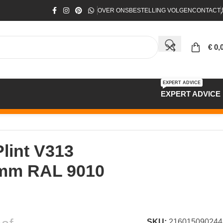
OVER ONS
BESTELLING VOLGEN
CONTACT
€
0,
EXPERT ADVICE
EXPERT ADVICE
lint V313
mm RAL 9010
SKU:
216015090244