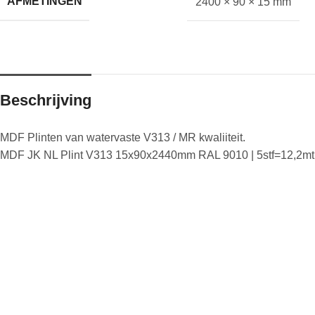
AFMETINGEN
2400 × 90 × 15 mm
Beschrijving
MDF Plinten van watervaste V313 / MR kwaliiteit.
MDF JK NL Plint V313 15x90x2440mm RAL 9010 | 5stf=12,2mt