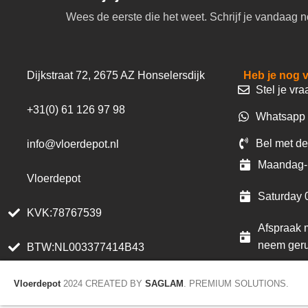
Wees de eerste die het weet. Schrijf je vandaag n
Dijkstraat 72, 2675 AZ Honselersdijk
Heb je nog 
Stel je vra
+31(0) 61 126 97 98
Whatsapp 
Bel met de
info@vloerdepot.nl
Maandag- 
Vloerdepot
Saturday 
KVK:78767539
Afspraak m
neem geru
BTW:NL003377414B43
Vloerdepot
2024 CREATED BY
SAGLAM
. PREMIUM SOLUTIONS.