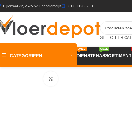
Dijkstraat 72, 2675 AZ Honselersdijk
+31 6 11269798
ONZE
ONZE
CATEGORIEËN
DIENSTEN
ASSORTIMENT
Home
/
Winkel
/
Plinten & Profielen
/
Plinten
/
MDF Plinten
/
MDF JK 
Klik om te vergroten