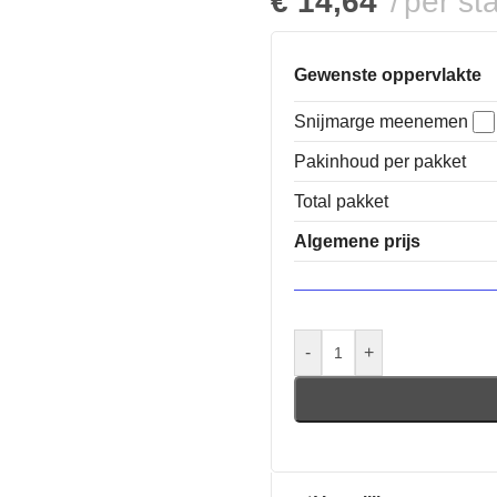
€
14,64
per st
Gewenste oppervlakte
Snijmarge meenemen
Pakinhoud per pakket
Total pakket
Algemene prijs
-
+