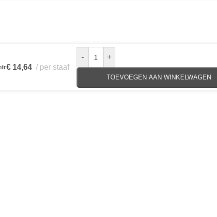
-
+
tr
€
14,64
per staaf
TOEVOEGEN AAN WINKELWAGEN