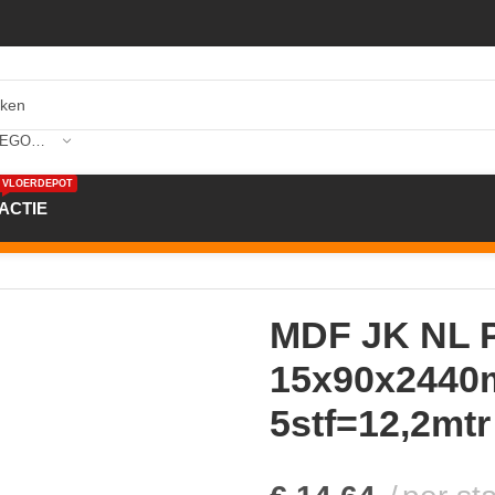
SELECTEER CATEGORIE
VLOERDEPOT
ACTIE
NL Plint V313 15x90x2440mm RAL 9010 5stf=12,2mtr
MDF JK NL P
15x90x2440
5stf=12,2mtr