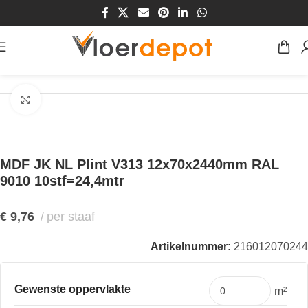
Home
/
Winkel
/
Plinten & Profielen
/
Plinten
/
MDF Plinten
Klik om te vergroten
MDF JK NL Plint V313 12x70x2440mm RAL
9010 10stf=24,4mtr
€
9,76
per staaf
Artikelnummer:
216012070244
Gewenste oppervlakte
m²