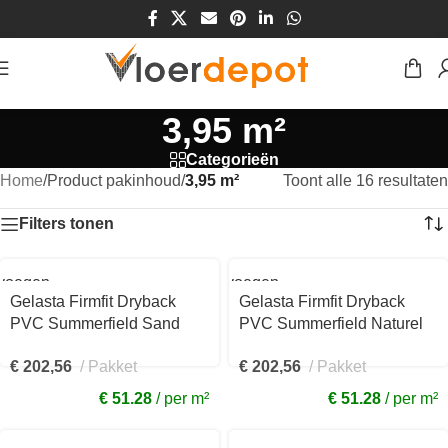
3,95 m²
Categorieën
Home
/
Product pakinhoud
/
3,95 m²
Toont alle 16 resultaten
Filters tonen
voegen
Toevoegen
aan
Gelasta Firmfit Dryback
Gelasta Firmfit Dryback
kelwagen
winkelwagen
PVC Summerfield Sand
PVC Summerfield Naturel
6703
6700
€
202,56
Pakket
€
202,56
Pakket
€ 51.28
per m²
€ 51.28
per m²