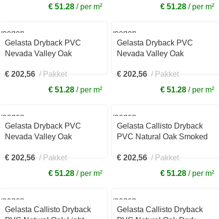
€ 51.28
per m²
€ 51.28
per m²
voegen
Toevoegen
aan
Gelasta Dryback PVC
Gelasta Dryback PVC
kelwagen
winkelwagen
Nevada Valley Oak
Nevada Valley Oak
Smoked 6000
Cinnamon 6002
€
202,56
Pakket
€
202,56
Pakket
€ 51.28
per m²
€ 51.28
per m²
voegen
Toevoegen
aan
Gelasta Dryback PVC
Gelasta Callisto Dryback
kelwagen
winkelwagen
Nevada Valley Oak
PVC Natural Oak Smoked
Charcoal 6003
4103
€
202,56
Pakket
€
202,56
Pakket
€ 51.28
per m²
€ 51.28
per m²
voegen
Toevoegen
aan
Gelasta Callisto Dryback
Gelasta Callisto Dryback
kelwagen
winkelwagen