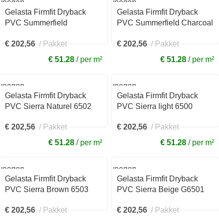
voegen
Toevoegen
aan
Gelasta Firmfit Dryback
Gelasta Firmfit Dryback
kelwagen
winkelwagen
PVC Summerfield
PVC Summerfield Charcoal
Cinnamon 6702
6701
€
202,56
Pakket
€
202,56
Pakket
€ 51.28
per m²
€ 51.28
per m²
voegen
Toevoegen
aan
Gelasta Firmfit Dryback
Gelasta Firmfit Dryback
kelwagen
winkelwagen
PVC Sierra Naturel 6502
PVC Sierra light 6500
€
202,56
Pakket
€
202,56
Pakket
€ 51.28
per m²
€ 51.28
per m²
voegen
Toevoegen
aan
Gelasta Firmfit Dryback
Gelasta Firmfit Dryback
kelwagen
winkelwagen
PVC Sierra Brown 6503
PVC Sierra Beige G6501
€
202,56
Pakket
€
202,56
Pakket