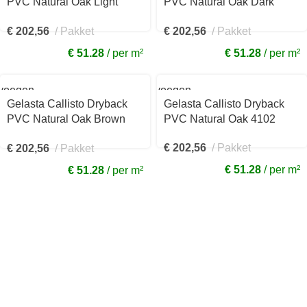
PVC Natural Oak Light
PVC Natural Oak Dark
4101
4100
€
202,56
Pakket
€
202,56
Pakket
€ 51.28
per m²
€ 51.28
per m²
voegen
Toevoegen
aan
Gelasta Callisto Dryback
Gelasta Callisto Dryback
kelwagen
winkelwagen
PVC Natural Oak Brown
PVC Natural Oak 4102
G4105
€
202,56
Pakket
€
202,56
Pakket
€ 51.28
per m²
€ 51.28
per m²