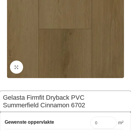
Klik om te vergroten
Gelasta Firmfit Dryback PVC
Summerfield Cinnamon 6702
€
202,56
Pakket
Gewenste oppervlakte
m²