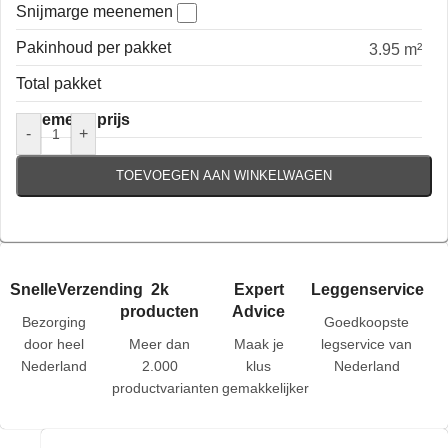
Snijmarge meenemen
Pakinhoud per pakket
3.95 m²
Total pakket
Algemene prijs
-
+
TOEVOEGEN AAN WINKELWAGEN
SnelleVerzending
2k
Expert
Leggenservice
producten
Advice
Bezorging
Goedkoopste
door heel
Meer dan
Maak je
legservice van
Nederland
2.000
klus
Nederland
productvarianten
gemakkelijker