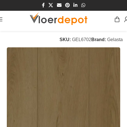
Home
/
Winkel
/
Vloeren
/
PVC Vloeren
SKU:
GEL6702
Brand:
Gelasta