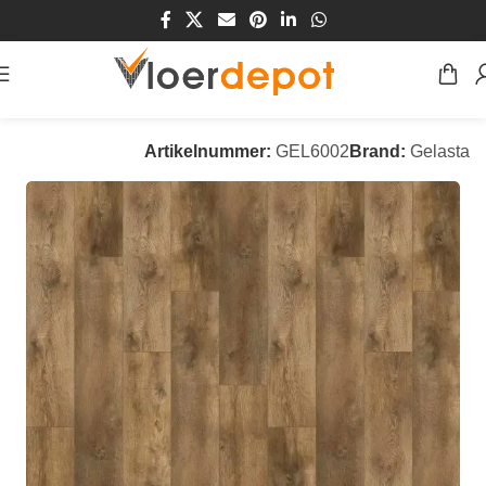
Home
/
Winkel
/
Vloeren
/
PVC Vloeren
Artikelnummer:
GEL6002
Brand:
Gelasta