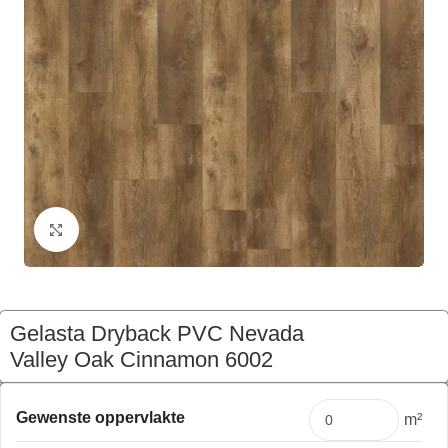
Klik om te vergroten
Gelasta Dryback PVC Nevada
Valley Oak Cinnamon 6002
€
202,56
Pakket
Gewenste oppervlakte
m²