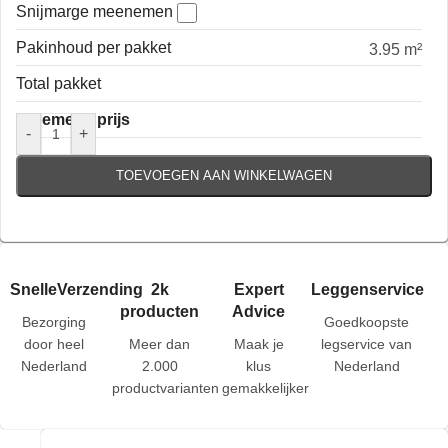
Snijmarge meenemen
Pakinhoud per pakket
3.95 m²
Total pakket
Algemene prijs
-
+
TOEVOEGEN AAN WINKELWAGEN
SnelleVerzending
2k
Expert
Leggenservice
producten
Advice
Bezorging
Goedkoopste
door heel
Meer dan
Maak je
legservice van
Nederland
2.000
klus
Nederland
productvarianten
gemakkelijker