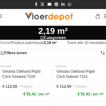
2,19 m²
Categorieën
Home
/
Product pakinhoud
/
2,19 m²
Toont alle 10 resultaten
Filters tonen
voegen
Toevoegen
aan
Gelasta Oakland Rigid
Gelasta Oakland Rigid
kelwagen
winkelwagen
Click Smoked 7104
Click Naturel 7101
€
112,59
Pakket
€
112,59
Pakket
€ 51.41
per m²
€ 51.41
per m²