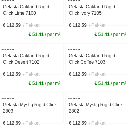
voegen
Toevoegen
aan
Gelasta Oakland Rigid
Gelasta Oakland Rigid
kelwagen
winkelwagen
Click Lime 7100
Click Ivory 7105
€
112,59
Pakket
€
112,59
Pakket
€ 51.41
per m²
€ 51.41
per m²
voegen
Toevoegen
aan
Gelasta Oakland Rigid
Gelasta Oakland Rigid
kelwagen
winkelwagen
Click Desert 7102
Click Coffee 7103
€
112,59
Pakket
€
112,59
Pakket
€ 51.41
per m²
€ 51.41
per m²
voegen
Toevoegen
aan
Gelasta Mystiq Rigid Click
Gelasta Mystiq Rigid Click
kelwagen
winkelwagen
2803
2802
€
112,59
Pakket
€
112,59
Pakket