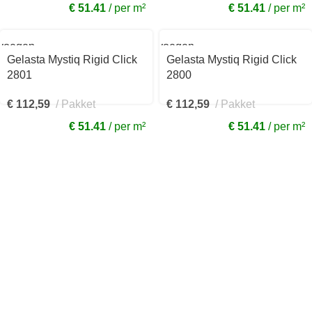
€ 51.41
per m²
€ 51.41
per m²
voegen
Toevoegen
aan
Gelasta Mystiq Rigid Click
Gelasta Mystiq Rigid Click
kelwagen
winkelwagen
2801
2800
€
112,59
Pakket
€
112,59
Pakket
€ 51.41
per m²
€ 51.41
per m²