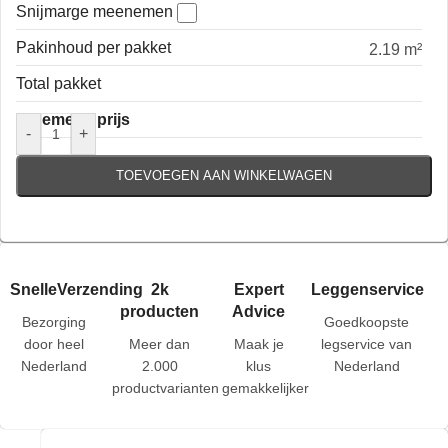
Snijmarge meenemen
Pakinhoud per pakket
2.19 m²
Total pakket
Algemene prijs
-
+
TOEVOEGEN AAN WINKELWAGEN
SnelleVerzending
2k
Expert
Leggenservice
producten
Advice
Bezorging
Goedkoopste
door heel
Meer dan
Maak je
legservice van
Nederland
2.000
klus
Nederland
productvarianten
gemakkelijker