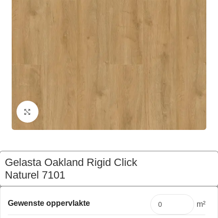
Klik om te vergroten
Gelasta Oakland Rigid Click
Naturel 7101
€
112,59
Pakket
Gewenste oppervlakte
m²