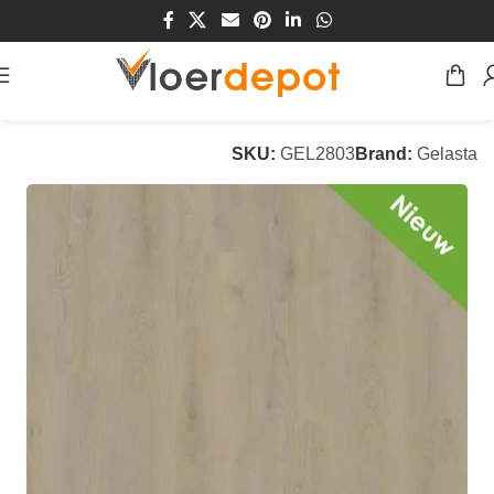
Home
/
Winkel
/
Vloeren
/
PVC Vloeren
SKU:
GEL2803
Brand:
Gelasta