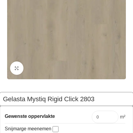
Klik om te vergroten
Gelasta Mystiq Rigid Click 2803
€
112,59
Pakket
Gewenste oppervlakte
m²
Snijmarge meenemen