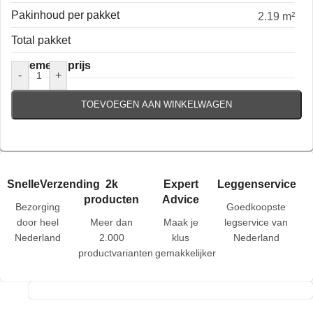
Pakinhoud per pakket
2.19 m²
Total pakket
Algemene prijs
-
+
TOEVOEGEN AAN WINKELWAGEN
SnelleVerzending
2k
Expert
Leggenservice
producten
Advice
Bezorging
Goedkoopste
door heel
Meer dan
Maak je
legservice van
Nederland
2.000
klus
Nederland
productvarianten
gemakkelijker