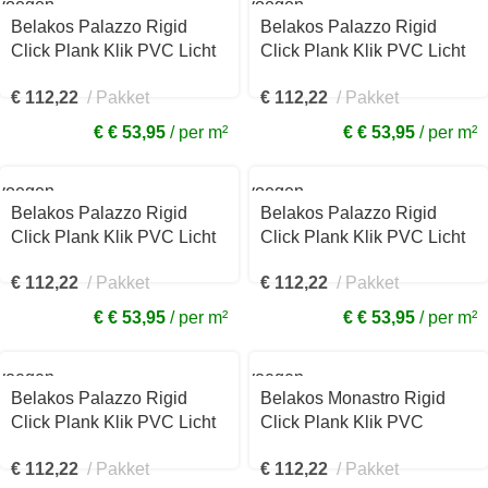
voegen
Toevoegen
aan
Belakos Palazzo Rigid
Belakos Palazzo Rigid
kelwagen
winkelwagen
Click Plank Klik PVC Licht
Click Plank Klik PVC Licht
eiken 229x1511x7mm
eiken 229x1511x7mm
€
112,22
Pakket
€
112,22
Pakket
760RC
750RC
€ € 53,95
per m²
€ € 53,95
per m²
voegen
Toevoegen
aan
Belakos Palazzo Rigid
Belakos Palazzo Rigid
kelwagen
winkelwagen
Click Plank Klik PVC Licht
Click Plank Klik PVC Licht
eiken 229x1511x7mm
eiken 229x1511x7mm
€
112,22
Pakket
€
112,22
Pakket
740RC
720RC
€ € 53,95
per m²
€ € 53,95
per m²
voegen
Toevoegen
aan
Belakos Palazzo Rigid
Belakos Monastro Rigid
kelwagen
winkelwagen
Click Plank Klik PVC Licht
Click Plank Klik PVC
eiken 229x1511x7mm
Naturel eiken
€
112,22
Pakket
€
112,22
Pakket
710RC
1511x229x7mm 930RC