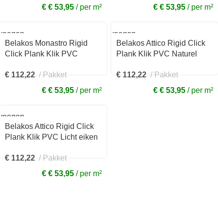
€ € 53,95
per m²
€ € 53,95
per m²
voegen
Toevoegen
aan
Belakos Monastro Rigid
Belakos Attico Rigid Click
kelwagen
winkelwagen
Click Plank Klik PVC
Plank Klik PVC Naturel
Naturel eiken
eiken 229x1511x7mm
€
112,22
Pakket
€
112,22
Pakket
1511x229x7mm 920RC
810RC
€ € 53,95
per m²
€ € 53,95
per m²
voegen
Belakos Attico Rigid Click
kelwagen
Plank Klik PVC Licht eiken
229x1511x7mm 830RC
€
112,22
Pakket
€ € 53,95
per m²