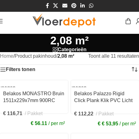
2,08 m²
Categorieën
Home
/
Product pakinhoud
/
2,08 m²
Toont alle 11 resultaten
Filters tonen
voegen
Toevoegen
aan
Belakos MONASTRO Bruin
Belakos Palazzo Rigid
kelwagen
winkelwagen
1511x229x7mm 900RC
Click Plank Klik PVC Licht
eiken 229x1511x7mm
€
116,71
Pakket
€
112,22
Pakket
770RC
€ 56.11
per m²
€ € 53,95
per m²