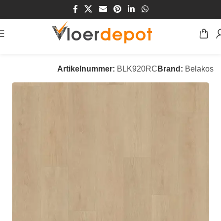
Home
/
Winkel
/
Vloeren
/
PVC Vloeren
Artikelnummer:
BLK920RC
Brand:
Belakos