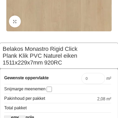
Klik om te vergroten
Belakos Monastro Rigid Click
Plank Klik PVC Naturel eiken
1511x229x7mm 920RC
€
112,22
Pakket
Gewenste oppervlakte
m²
Snijmarge meenemen
Pakinhoud per pakket
2,08 m²
Total pakket
Algemene prijs