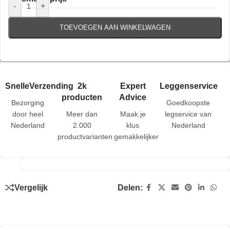
-
+
TOEVOEGEN AAN WINKELWAGEN
SnelleVerzending
2k
Expert
Leggenservice
producten
Advice
Bezorging
Goedkoopste
door heel
Meer dan
Maak je
legservice van
Nederland
2.000
klus
Nederland
productvarianten
gemakkelijker
Vergelijk
Delen: