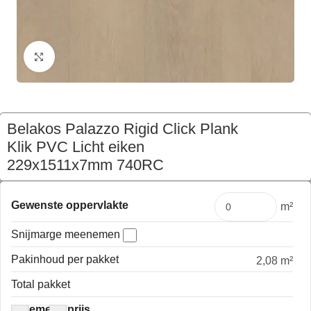
Klik om te vergroten
Belakos Palazzo Rigid Click Plank
Klik PVC Licht eiken
229x1511x7mm 740RC
€
112,22
Pakket
Gewenste oppervlakte
m²
Snijmarge meenemen
Pakinhoud per pakket
2,08 m²
Total pakket
Algemene prijs