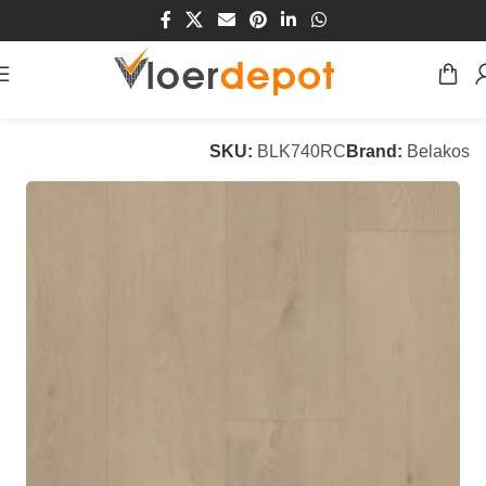
Home
/
Winkel
/
Vloeren
/
PVC Vloeren
SKU:
BLK740RC
Brand:
Belakos