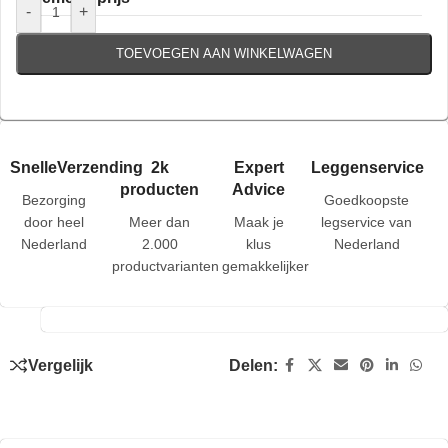
-
+
TOEVOEGEN AAN WINKELWAGEN
SnelleVerzending
2k
Expert
Leggenservice
producten
Advice
Bezorging
Goedkoopste
door heel
Meer dan
Maak je
legservice van
Nederland
2.000
klus
Nederland
productvarianten
gemakkelijker
Vergelijk
Delen: