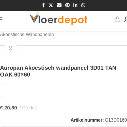
Home
/
Winkel
/
Wanden
/
Wandpanelen
/
Akoestische Wandpanelen
Klik om te vergroten
Auropan Akoestisch wandpaneel 3D01 TAN
OAK 60×60
€
20,80
Pakket
Artikelnummer:
G13D0160