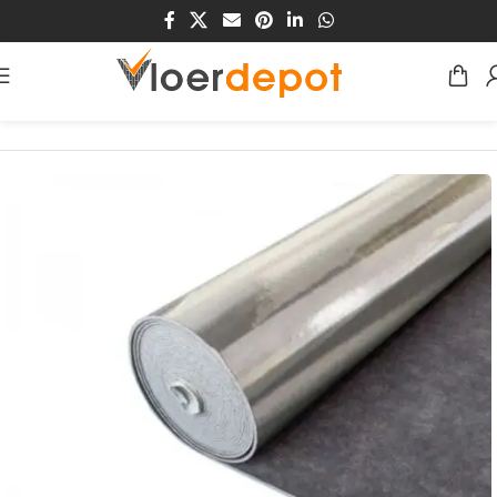
Home
/
Winkel
/
Ondervloeren
/
Ondervloeren Laminaat