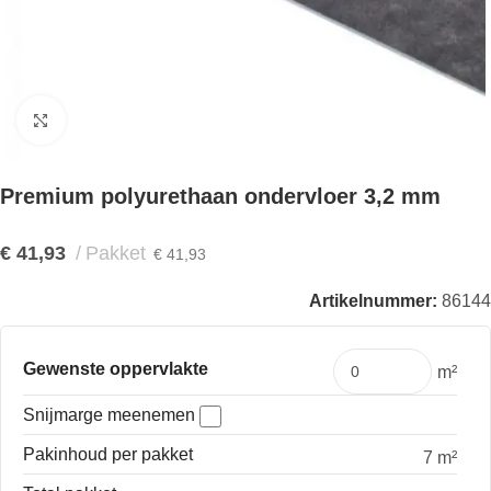
Klik om te vergroten
Premium polyurethaan ondervloer 3,2 mm
€
41,93
Pakket
€
41,93
Artikelnummer:
86144
Gewenste oppervlakte
m²
Snijmarge meenemen
Pakinhoud per pakket
7 m²