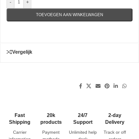
-
+
TOEVOEGEN AAN WINKELWAGEN
Vergelijk
Fast
20k
24/7
2-day
Shipping
products
Support
Delivery
Carrier
Payment
Unlimited help
Track or off
information
methods
desk
orders