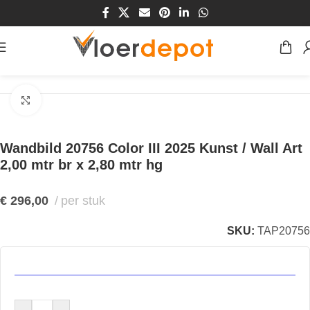
Home
/
Winkel
/
Wanden
/
Behang
Klik om te vergroten
Wandbild 20756 Color III 2025 Kunst / Wall Art
2,00 mtr br x 2,80 mtr hg
€
296,00
per stuk
SKU:
TAP20756