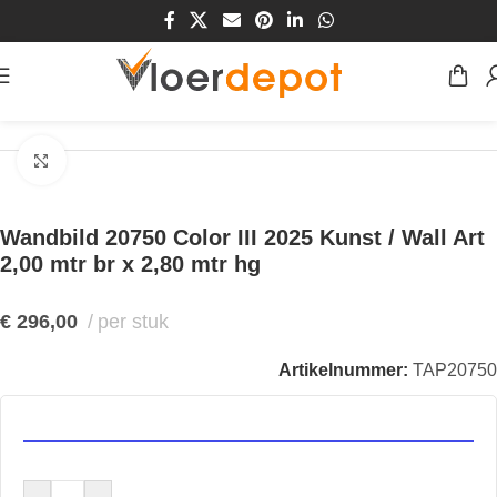
Home
/
Winkel
/
Wanden
/
Behang
Klik om te vergroten
Wandbild 20750 Color III 2025 Kunst / Wall Art
2,00 mtr br x 2,80 mtr hg
€
296,00
per stuk
Artikelnummer:
TAP20750