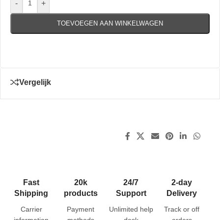
-
+
TOEVOEGEN AAN WINKELWAGEN
Vergelijk
Fast
20k
24/7
2-day
Shipping
products
Support
Delivery
Carrier
Payment
Unlimited help
Track or off
information
methods
desk
orders