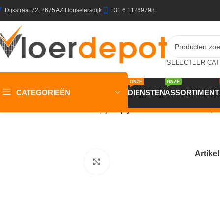
Dijkstraat 72, 2675 AZ Honselersdijk
+31 6 11269798
ONZE
ONZE
CATEGORIEËN
DIENSTEN
ASSORTIMENT
Home
/
Winkel
/
Vloeren
/
Tapijt
/
Tapijt Macarena 24 Verde 2,0
Artik
Klik om te vergroten