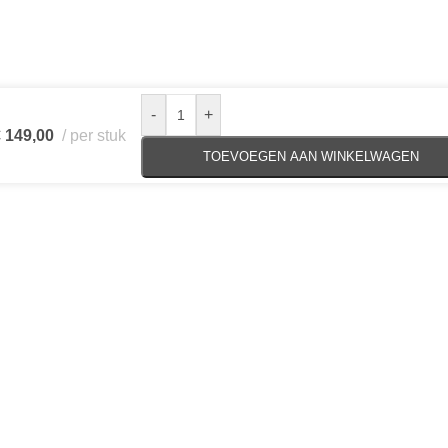
-
+
€
149,00
per stuk
TOEVOEGEN AAN WINKELWAGEN