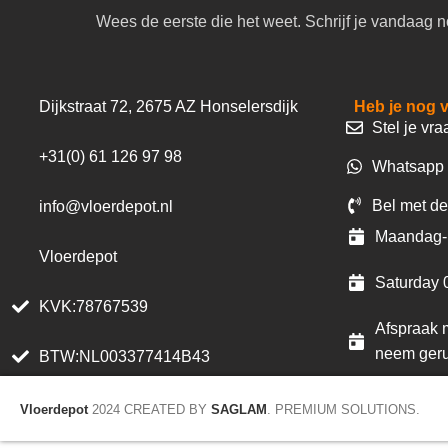
Wees de eerste die het weet. Schrijf je vandaag n
Dijkstraat 72, 2675 AZ Honselersdijk
Heb je nog 
Stel je vra
+31(0) 61 126 97 98
Whatsapp 
Bel met de
info@vloerdepot.nl
Maandag- 
Vloerdepot
Saturday 
KVK:78767539
Afspraak m
neem geru
BTW:NL003377414B43
Vloerdepot
2024 CREATED BY
SAGLAM
. PREMIUM SOLUTIONS.