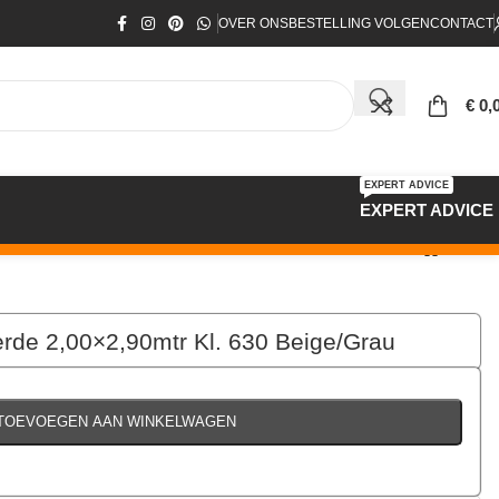
OVER ONS
BESTELLING VOLGEN
CONTACT
€
0,
EXPERT ADVICE
EXPERT ADVICE
erde 2,00×2,90mtr Kl. 630 Beige/Grau
€
149,00
per stuk
TOEVOEGEN AAN WINKELWAGEN