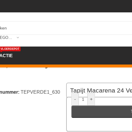
SELECTEER CATEGORIE
VLOERDEPOT
ACTIE
0×2,90mtr Kl. 630 Beige/Grau
Tapijt Macarena 24 V
elnummer:
TEPVERDE1_630
-
+