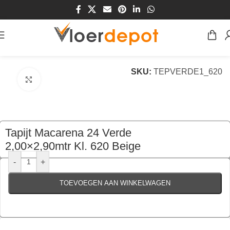
Home
/
Winkel
/
Vloeren
/
Tapijt
SKU:
TEPVERDE1_620
Klik om te vergroten
Tapijt Macarena 24 Verde
2,00×2,90mtr Kl. 620 Beige
€
149,00
per stuk
-
+
TOEVOEGEN AAN WINKELWAGEN