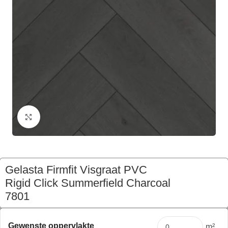
Klik om te vergroten
Gelasta Firmfit Visgraat PVC
Rigid Click Summerfield Charcoal
7801
€
205,21
Pakket
Gewenste oppervlakte
m²