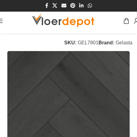
Home
/
Winkel
/
Vloeren
/
PVC Vloeren
SKU:
GEL7801
Brand:
Gelasta