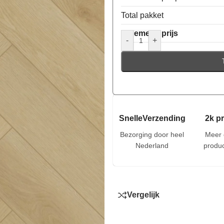
Total pakket
Algemene prijs
-
+
SnelleVerzending
2k p
Bezorging door heel
Meer 
Nederland
produc
Vergelijk