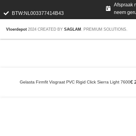
Afspraak m
neem geru
BTW:NL003377414B43
Vloerdepot
2024 CREATED BY
SAGLAM
. PREMIUM SOLUTIONS.
Gelasta Firmfit Visgraat PVC Rigid Click Sierra Light 7600
€
2