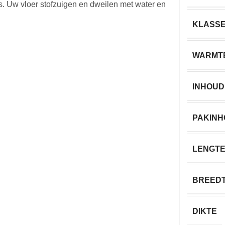
Uw vloer stofzuigen en dweilen met water en
KLASS
WARMT
INHOUD
PAKIN
LENGT
BREED
DIKTE