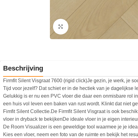
Klik om te vergroten
Beschrijving
Firmfit Silent Visgraat 7600 (rigid click)Je gezin, je werk, je s
Tijd voor jezelf? Dat schiet er in de hectiek van je dagelijkse 
Gelukkig is er nu een PVC vloer die daar een onmisbare rol in ka
een huis vol leven een baken van rust wordt. Klinkt dat niet g
Fimfit Silent Collectie.De Firmfit Silent Visgraat is ook beschik
vloer in dryback te bekijkenDe ideale vloer in je eigen interi
De Room Visualizer is een geweldige tool waarmee je je ideale 
Kies een vloer, neem een foto van de ruimte en bekijk het resul