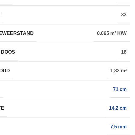
E
33
EWEERSTAND
0.065 m² K/W
 DOOS
18
HOUD
1,82 m²
E
71 cm
TE
14,2 cm
7,5 mm