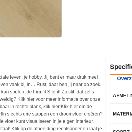
Specifi
ociale leven, je hobby. Jij bent er maar druk mee!
Overz
leven vaak bij in… Rust, daar ben jij naar op zoek.
n spelen: de Firmfit Silent! Zo stil, dat zelfs
AFMETI
eweldig? Klik hier voor meer informatie over onze
baar in rechte plank, klik hier!Klik hier om de
eur!In slechts drie stappen een droomvloer creëren?
MATERI
vloer kunt visualiseren in je eigen interieur.
taat! Klik op de afbeelding rechtsonder en laat je