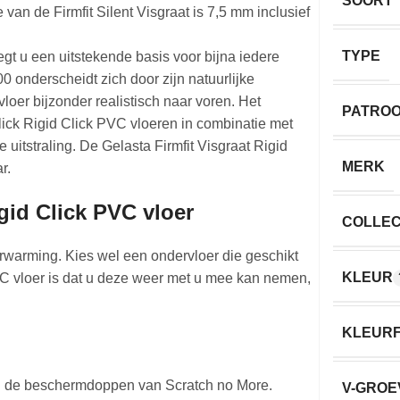
SOORT
van de Firmfit Silent Visgraat is 7,5 mm inclusief
TYPE
legt u een uitstekende basis voor bijna iedere
00 onderscheidt zich door zijn natuurlijke
loer bijzonder realistisch naar voren. Het
PATRO
Click Rigid Click PVC vloeren in combinatie met
 uitstraling. De Gelasta Firmfit Visgraat Rigid
MERK
r.
gid Click PVC vloer
COLLEC
erwarming. Kies wel een ondervloer die geschikt
KLEUR
VC vloer is dat u deze weer met u mee kan nemen,
KLEURF
n de beschermdoppen van Scratch no More.
V-GROE