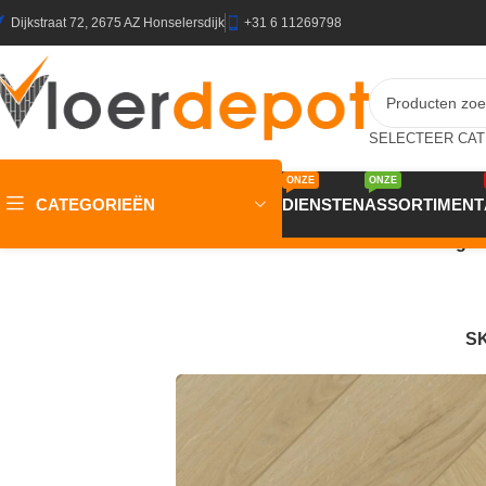
Dijkstraat 72, 2675 AZ Honselersdijk
+31 6 11269798
ONZE
ONZE
CATEGORIEËN
DIENSTEN
ASSORTIMENT
Home
/
Winkel
/
Vloeren
/
PVC Vloeren
/
Gelasta Firmfit Visgra
S