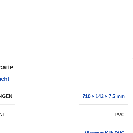
catie
icht
NGEN
710 × 142 × 7,5 mm
AL
PVC