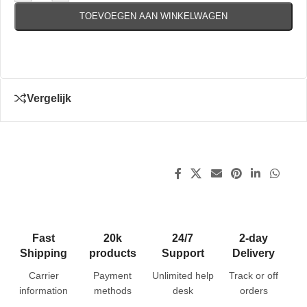
TOEVOEGEN AAN WINKELWAGEN
Vergelijk
Fast
20k
24/7
2-day
Shipping
products
Support
Delivery
Carrier
Payment
Unlimited help
Track or off
information
methods
desk
orders