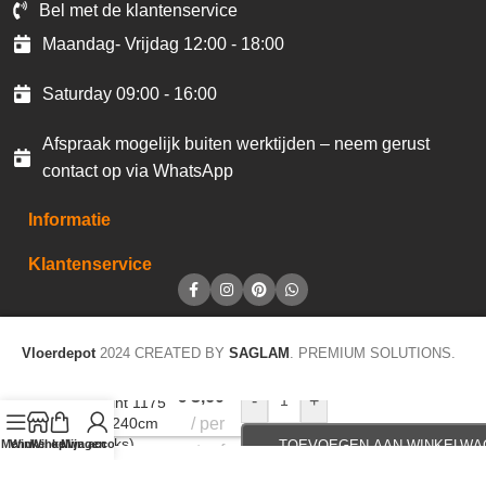
Bel met de klantenservice
Maandag- Vrijdag 12:00 - 18:00
Saturday 09:00 - 16:00
Afspraak mogelijk buiten werktijden – neem gerust
contact op via WhatsApp
Informatie
Klantenservice
Vloerdepot
2024 CREATED BY
SAGLAM
. PREMIUM SOLUTIONS.
€
3,60
-
+
Plakplint 1175
5x24x240cm
per
(40stuks)
Menu
Winkel op
Winkelwagen
Mijn account
TOEVOEGEN AAN WINKELWA
staaf