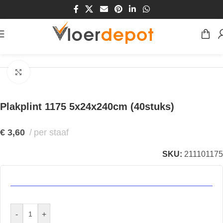
Home
/
Winkel
/
Plinten & Profielen
/
Plinten
/
Plakplinten
Klik om te vergroten
Plakplint 1175 5x24x240cm (40stuks)
€
3,60
per staaf
SKU:
211101175
-
+