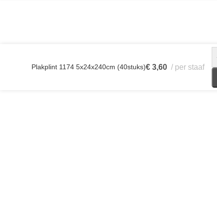
Plakplint 1174 5x24x240cm (40stuks)
€
3,60
per staaf