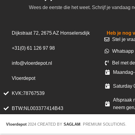
Wees de eerste die het weet. Schrijf je vandaag n
Dijkstraat 72, 2675 AZ Honselersdijk
Heb je nog 
Stel je vra
+31(0) 61 126 97 98
Whatsapp 
Bel met de
info@vloerdepot.nl
Maandag- 
Vloerdepot
Saturday 
KVK:78767539
Afspraak m
neem geru
BTW:NL003377414B43
Vloerdepot
2024 CREATED BY
SAGLAM
. PREMIUM SOLUTIONS.