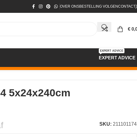
OVER ONS
BESTELLING VOLGEN
CONTACT
€
0,
EXPERT ADVICE
EXPERT ADVICE
174 5x24x240cm
f
SKU:
211101174