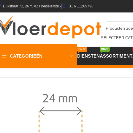
Dijkstraat 72, 2675 AZ Honselersdijk
+31 6 11269798
ONZE
ONZE
CATEGORIEËN
DIENSTEN
ASSORTIMENT
Home
/
Winkel
/
Plinten & Profielen
/
Plinten
/
Plakplinten
/
Plakplint