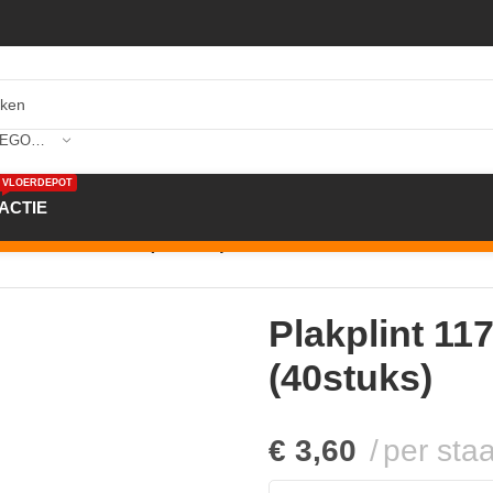
SELECTEER CATEGORIE
VLOERDEPOT
ACTIE
 1174 5x24x240cm (40stuks)
Plakplint 1
(40stuks)
€
3,60
per staa