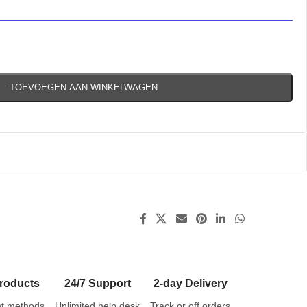
TOEVOEGEN AAN WINKELWAGEN
roducts
24/7 Support
2-day Delivery
t methods
Unlimited help desk
Track or off orders