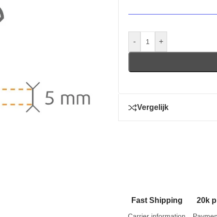
-
+
Vergelijk
Fast Shipping
20k p
Carrier information
Paymen