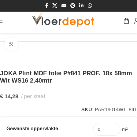
Home
/
Winkel
/
Plinten & Profielen
/
Plinten
/
MDF Plinten
Klik om te vergroten
JOKA Plint MDF folie P#841 PROF. 18x 58mm
Wit WS16 2,40mtr
€
14,28
per staaf
SKU:
PAR19014W1_841
Gewenste oppervlakte
m²