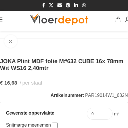
Home
/
Winkel
/
Plinten & Profielen
/
Plinten
/
MDF Plinten
Klik om te vergroten
JOKA Plint MDF folie M#632 CUBE 16x 78mm
Wit WS16 2,40mtr
€
16,68
per staaf
Artikelnummer:
PAR19014W1_632N
Gewenste oppervlakte
m²
Snijmarge meenemen