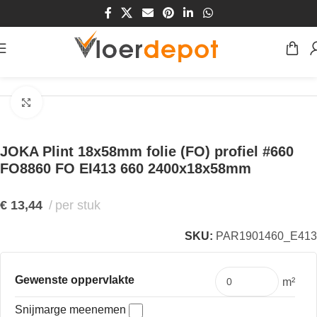
Home
/
Winkel
/
Plinten & Profielen
/
Plinten
/
MDF Plinten
Klik om te vergroten
JOKA Plint 18x58mm folie (FO) profiel #660
FO8860 FO EI413 660 2400x18x58mm
€
13,44
per stuk
SKU:
PAR1901460_E413
Gewenste oppervlakte
m²
Snijmarge meenemen