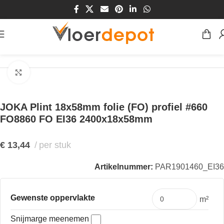
Home
/
Winkel
/
Plinten & Profielen
/
Plinten
/
MDF Plinten
Klik om te vergroten
JOKA Plint 18x58mm folie (FO) profiel #660
FO8860 FO EI36 2400x18x58mm
€
13,44
per stuk
Artikelnummer:
PAR1901460_EI36
Gewenste oppervlakte
m²
Snijmarge meenemen