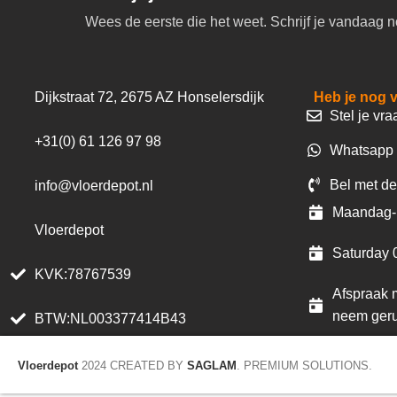
Wees de eerste die het weet. Schrijf je vandaag n
Dijkstraat 72, 2675 AZ Honselersdijk
Heb je nog 
Stel je vra
+31(0) 61 126 97 98
Whatsapp 
Bel met de
info@vloerdepot.nl
Maandag- 
Vloerdepot
Saturday 
KVK:78767539
Afspraak m
neem geru
BTW:NL003377414B43
Vloerdepot
2024 CREATED BY
SAGLAM
. PREMIUM SOLUTIONS.