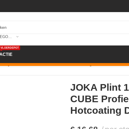
SELECTEER CATEGORIE
VLOERDEPOT
ACTIE
m AQUA CUBE Profiel #431 met Hotcoating DL944 2,4mtr
JOKA Plint
CUBE Profie
Hotcoating 