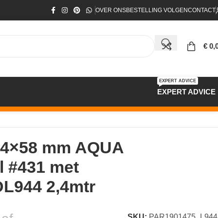
OVER ONS
BESTELLING VOLGEN
CONTACT
€
0,
EXPERT ADVICE
EXPERT ADVICE
 14×58 mm AQUA
l #431 met
DL944 2,4mtr
SKU:
PAR1901475_L944