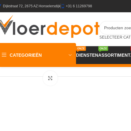
Dijkstraat 72, 2675 AZ Honselersdijk
+31 6 11269798
ONZE
ONZE
CATEGORIEËN
DIENSTEN
ASSORTIMENT
Home
/
Winkel
/
Plinten & Profielen
/
Plinten
/
JOKA Plint 14×58 m
Klik om te vergroten