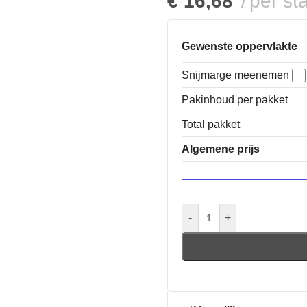
€
16,68
per st
Gewenste oppervlakte
Snijmarge meenemen
Pakinhoud per pakket
Total pakket
Algemene prijs
-
+