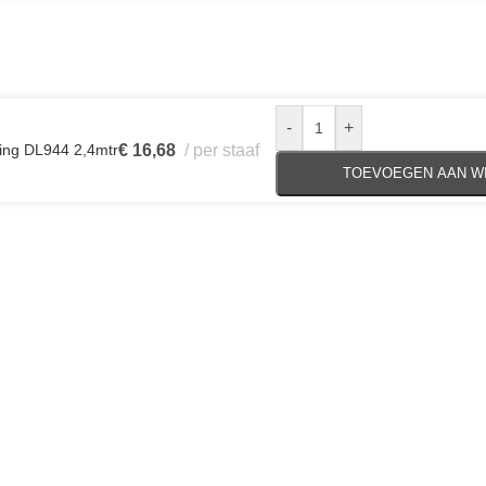
-
+
ing DL944 2,4mtr
€
16,68
per staaf
TOEVOEGEN AAN W