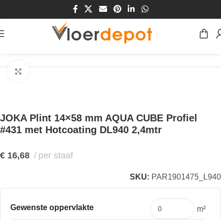
Home
/
Winkel
/
Plinten & Profielen
/
Plinten
Klik om te vergroten
JOKA Plint 14×58 mm AQUA CUBE Profiel
#431 met Hotcoating DL940 2,4mtr
€
16,68
per staaf
SKU:
PAR1901475_L940
Gewenste oppervlakte
m²