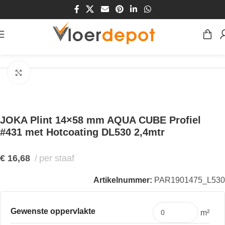
Home
/
Winkel
/
Plinten & Profielen
/
Plinten
Klik om te vergroten
JOKA Plint 14×58 mm AQUA CUBE Profiel
#431 met Hotcoating DL530 2,4mtr
€
16,68
per staaf
Artikelnummer:
PAR1901475_L530
Gewenste oppervlakte
m²