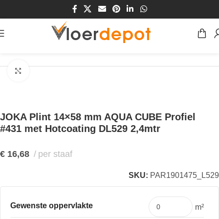
Home
/
Winkel
/
Plinten & Profielen
/
Plinten
Klik om te vergroten
JOKA Plint 14×58 mm AQUA CUBE Profiel
#431 met Hotcoating DL529 2,4mtr
€
16,68
per staaf
SKU:
PAR1901475_L529
Gewenste oppervlakte
m²