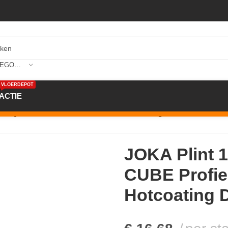
SELECTEER CATEGORIE
VLOERDEPOT
ACTIE
m AQUA CUBE Profiel #431 met Hotcoating DL377 2,4mtr
JOKA Plint
CUBE Profie
Hotcoating 