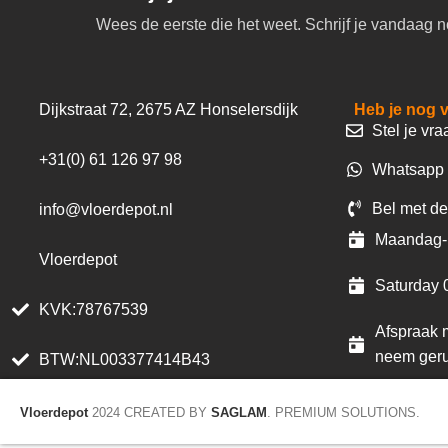
Wees de eerste die het weet. Schrijf je vandaag n
Dijkstraat 72, 2675 AZ Honselersdijk
Heb je nog 
Stel je vra
+31(0) 61 126 97 98
Whatsapp 
Bel met de
info@vloerdepot.nl
Maandag- 
Vloerdepot
Saturday 
KVK:78767539
Afspraak m
neem geru
BTW:NL003377414B43
Vloerdepot
2024 CREATED BY
SAGLAM
. PREMIUM SOLUTIONS.