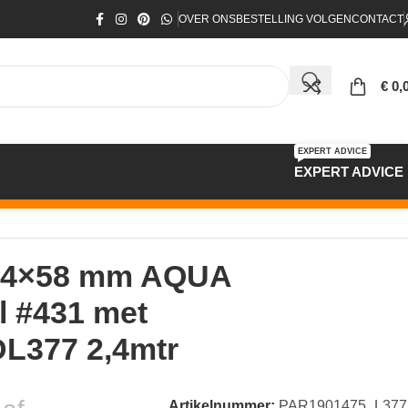
OVER ONS
BESTELLING VOLGEN
CONTACT
€
0,
EXPERT ADVICE
EXPERT ADVICE
 14×58 mm AQUA
l #431 met
DL377 2,4mtr
Artikelnummer:
PAR1901475_L377