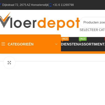
Dijkstraat 72, 2675 AZ Honselersdijk
+31 6 11269798
ONZE
ONZE
CATEGORIEËN
DIENSTEN
ASSORTIMENT
Home
/
Winkel
/
Plinten & Profielen
/
Plinten
/
JOKA Plint 14×58 m
Klik om te vergroten