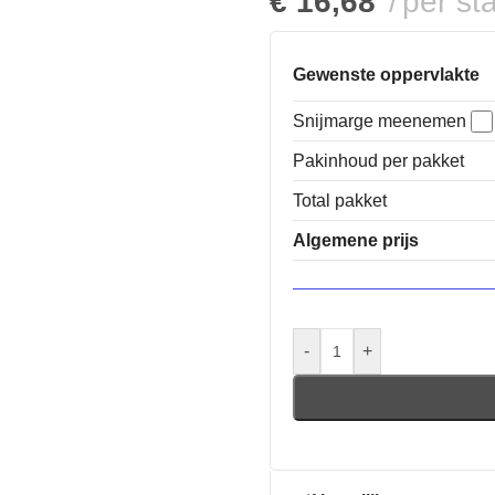
€
16,68
per st
Gewenste oppervlakte
Snijmarge meenemen
Pakinhoud per pakket
Total pakket
Algemene prijs
-
+