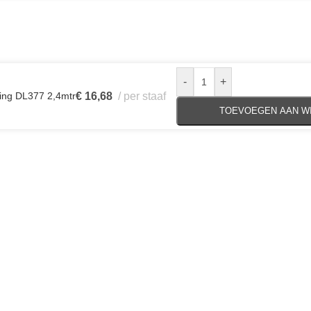
-
+
ing DL377 2,4mtr
€
16,68
per staaf
TOEVOEGEN AAN W