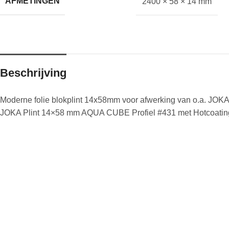
AFMETINGEN
2400 × 58 × 14 mm
Beschrijving
Moderne folie blokplint 14x58mm voor afwerking van o.a. JOK
JOKA Plint 14×58 mm AQUA CUBE Profiel #431 met Hotcoatin