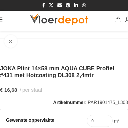
Home
/
Winkel
/
Plinten & Profielen
/
Plinten
Klik om te vergroten
JOKA Plint 14×58 mm AQUA CUBE Profiel
#431 met Hotcoating DL308 2,4mtr
€
16,68
per staaf
Artikelnummer:
PAR1901475_L308
Gewenste oppervlakte
m²