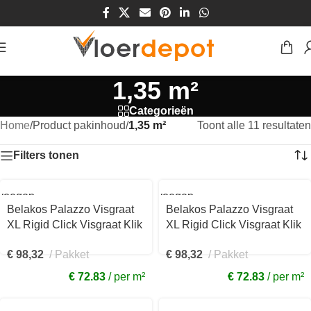
1,35 m²
Categorieën
Home
/
Product pakinhoud
/
1,35 m²
Toont alle 11 resultaten
Filters tonen
voegen
Toevoegen
aan
Belakos Palazzo Visgraat
Belakos Palazzo Visgraat
kelwagen
winkelwagen
XL Rigid Click Visgraat Klik
XL Rigid Click Visgraat Klik
PVC Licht grijs
PVC Licht eiken
€
98,32
Pakket
€
98,32
Pakket
150x750x7mm 71RC
236x1520x7mm 77RC
€ 72.83
per m²
€ 72.83
per m²