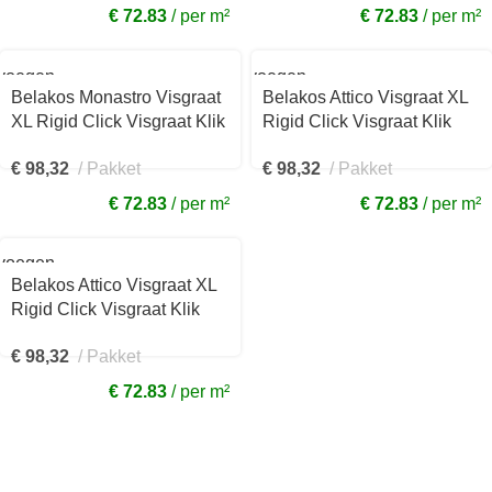
€ 72.83
per m²
€ 72.83
per m²
voegen
Toevoegen
aan
Belakos Monastro Visgraat
Belakos Attico Visgraat XL
kelwagen
winkelwagen
XL Rigid Click Visgraat Klik
Rigid Click Visgraat Klik
PVC Bruin 750x150x7mm
PVC Naturel eiken
€
98,32
Pakket
€
98,32
Pakket
90RC
150x750x7mm 81RC
€ 72.83
per m²
€ 72.83
per m²
voegen
Belakos Attico Visgraat XL
kelwagen
Rigid Click Visgraat Klik
PVC Licht eiken
€
98,32
Pakket
150x750x7mm 83RC
€ 72.83
per m²