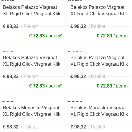
voegen
Toevoegen
aan
Belakos Palazzo Visgraat
Belakos Palazzo Visgraat
kelwagen
winkelwagen
XL Rigid Click Visgraat Klik
XL Rigid Click Visgraat Klik
PVC Licht eiken
PVC Licht eiken
€
98,32
Pakket
€
98,32
Pakket
236x1520x7mm 76RC
236x1520x7mm 75RC
€ 72.83
per m²
€ 72.83
per m²
voegen
Toevoegen
aan
Belakos Palazzo Visgraat
Belakos Palazzo Visgraat
kelwagen
winkelwagen
XL Rigid Click Visgraat Klik
XL Rigid Click Visgraat Klik
PVC Licht eiken
PVC Licht eiken
€
98,32
Pakket
€
98,32
Pakket
236x1520x7mm 74RC
150x750x7mm 72RC
€ 72.83
per m²
€ 72.83
per m²
voegen
Toevoegen
aan
Belakos Monastro Visgraat
Belakos Monastro Visgraat
kelwagen
winkelwagen
XL Rigid Click Visgraat Klik
XL Rigid Click Visgraat Klik
PVC Naturel eiken
PVC Naturel eiken
€
98,32
Pakket
€
98,32
Pakket
750x150x7mm 93RC
750x150x7mm 92RC